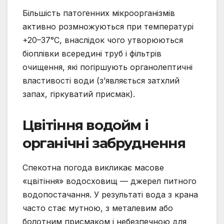
Більшість патогенних мікроорганізмів
активно розмножуються при температурі
+20–37°C, внаслідок чого утворюються
біоплівки всередині труб і фільтрів
очищення, які погіршують органолептичні
властивості води (з’являється затхлий
запах, гіркуватий присмак).
Цвітіння водойм і
органічні забруднення
Спекотна погода викликає масове
«цвітіння» водосховищ — джерел питного
водопостачання. У результаті вода з крана
часто стає мутною, з металевим або
болотним присмаком і небезпечною для