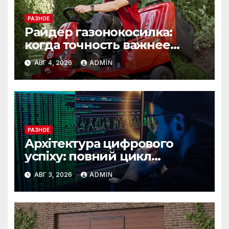
РАЗНОЕ
Райдер газонокосилка:
когда точность важнее
скорости
АВГ 4, 2026
ADMIN
РАЗНОЕ
Архітектура цифрового
успіху: повний цикл
розробки від IST Group
АВГ 3, 2026
ADMIN