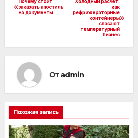
Почему стоит
Холодный расчет:
Навигация
заказать апостиль
как
на документы
рефрижераторные
по
контейнеры
спасают
записям
температурный
бизнес
От
admin
Похожая запись