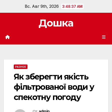
Перейти
Вс. Авг 9th, 2026
3:48:39 AM
к
содержанию
Дошка
РАЗНОЕ
Як зберегти якість
фільтрованої води у
спекотну погоду
От
admin