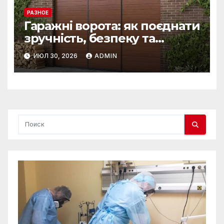
РАЗНОЕ
Гаражні ворота: як поєднати
зручність, безпеку та
довговічність
ИЮЛ 30, 2026
ADMIN