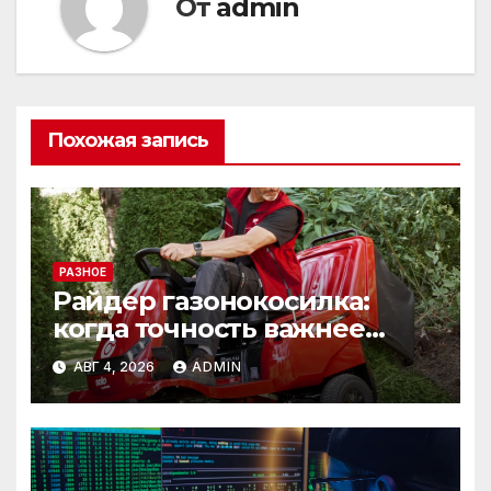
От
admin
Похожая запись
РАЗНОЕ
Райдер газонокосилка:
когда точность важнее
скорости
АВГ 4, 2026
ADMIN