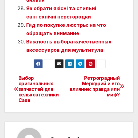
Як обрати якісні та стильні
сантехнічні перегородки
Гид по покупке люстры: на что
обращать внимание
Важность выбора качественных
аксессуаров для мультитула
Выбор
Ретроградный
Навигация
оригинальных
Меркурий и его
запчастей для
влияние: правда или
по
сельхозтехники
миф?
Case
записям