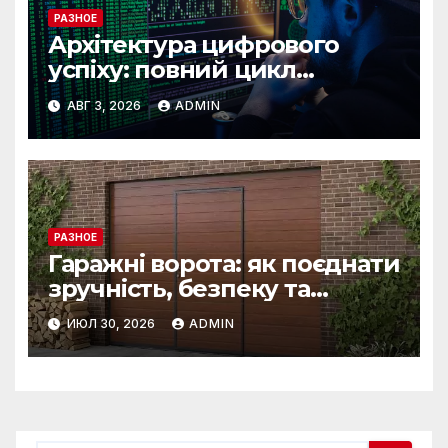
РАЗНОЕ
Архітектура цифрового
успіху: повний цикл
розробки від IST Group
АВГ 3, 2026
ADMIN
РАЗНОЕ
Гаражні ворота: як поєднати
зручність, безпеку та
довговічність
ИЮЛ 30, 2026
ADMIN