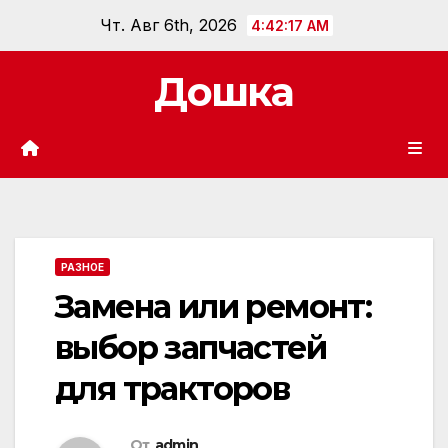
Перейти
Чт. Авг 6th, 2026
4:42:18 AM
к
содержанию
Дошка
РАЗНОЕ
Замена или ремонт:
выбор запчастей
для тракторов
От
admin