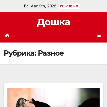
Перейти
Вс. Авг 9th, 2026
1:08:40 PM
к
содержанию
Дошка
Рубрика:
Разное