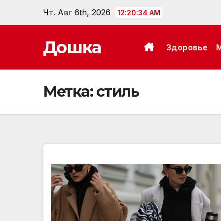
Перейти
Чт. Авг 6th, 2026
12:20:35 AM
к
содержанию
Дошка
Здоровье
Метка:
стиль