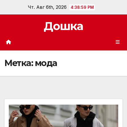
Перейти
Чт. Авг 6th, 2026
4:39:01 PM
к
содержанию
Дошка
Метка:
мода