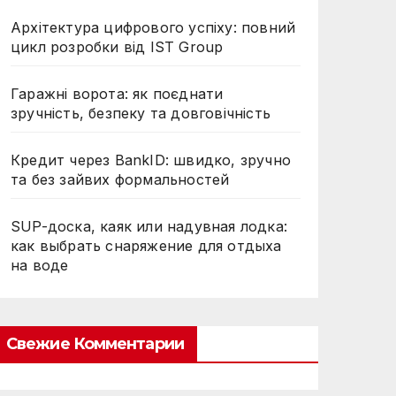
Архітектура цифрового успіху: повний
цикл розробки від IST Group
Гаражні ворота: як поєднати
зручність, безпеку та довговічність
Кредит через BankID: швидко, зручно
та без зайвих формальностей
SUP-доска, каяк или надувная лодка:
как выбрать снаряжение для отдыха
на воде
Свежие Комментарии