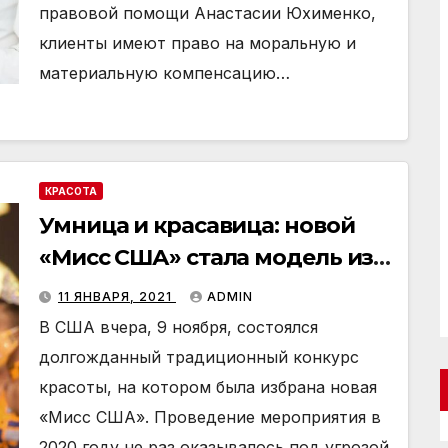
правовой помощи Анастасии Юхименко,
клиенты имеют право на моральную и
материальную компенсацию…
КРАСОТА
Умница и красавица: новой
«Мисс США» стала модель из
Миссисипи
11 ЯНВАРЯ, 2021
ADMIN
В США вчера, 9 ноября, состоялся
долгожданный традиционный конкурс
красоты, на котором была избрана новая
«Мисс США». Проведение мероприятия в
2020 году не раз оказывалось под угрозой