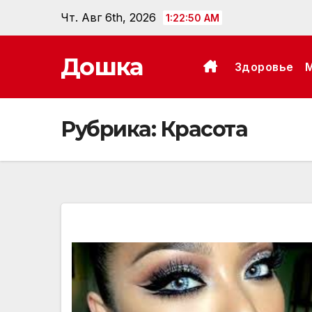
Перейти
Чт. Авг 6th, 2026
1:22:52 AM
к
содержанию
Дошка
Здоровье
Рубрика:
Красота