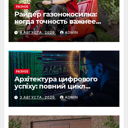
РАЗНОЕ
Райдер газонокосилка:
когда точность важнее
скорости
4 АВГУСТА, 2026
ADMIN
РАЗНОЕ
Архітектура цифрового
успіху: повний цикл
розробки від IST Group
3 АВГУСТА, 2026
ADMIN