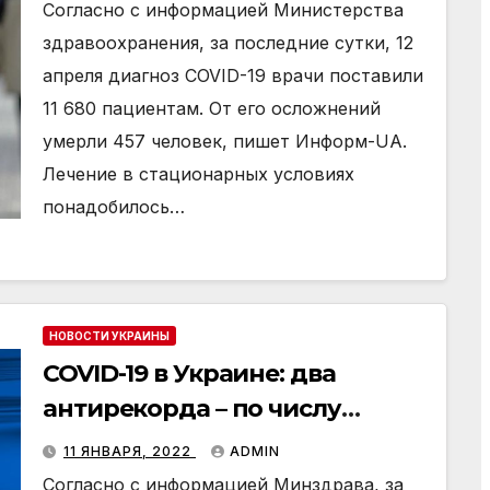
Согласно с информацией Министерства
здравоохранения, за последние сутки, 12
апреля диагноз COVID-19 врачи поставили
11 680 пациентам. От его осложнений
умерли 457 человек, пишет Информ-UA.
Лечение в стационарных условиях
понадобилось…
НОВОСТИ УКРАИНЫ
COVID-19 в Украине: два
антирекорда – по числу
больных и смертей
11 ЯНВАРЯ, 2022
ADMIN
Согласно с информацией Минздрава, за