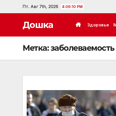
Перейти
Пт. Авг 7th, 2026
4:06:11 PM
к
содержанию
Дошка
Здоровье
Метка:
заболеваемость