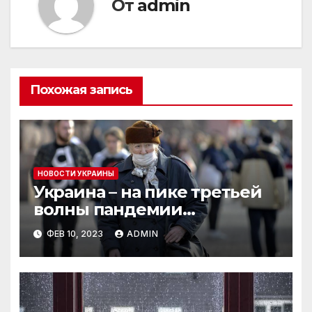
От
admin
Похожая запись
НОВОСТИ УКРАИНЫ
Украина – на пике третьей
волны пандемии
коронавируса
ФЕВ 10, 2023
ADMIN