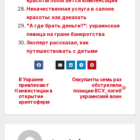
красоты полагается компенсация
Некачественная услуга в салоне
красоты: как доказать
"А где брать деньги?": украинская
певица на грани банкротства
Эксперт рассказал, как
путешествовать с детьми
В Украине
Оккупанты семь раз
Навигация
привлекают
обстреляли
инвестиции в
позиции ВСУ, погиб
по
открытие
украинский воин
криптоферм
записям