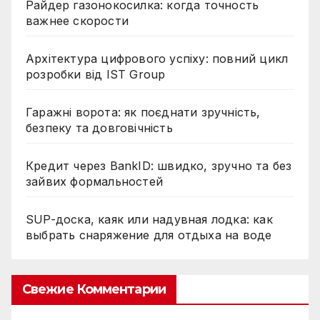
Райдер газонокосилка: когда точность
важнее скорости
Архітектура цифрового успіху: повний цикл
розробки від IST Group
Гаражні ворота: як поєднати зручність,
безпеку та довговічність
Кредит через BankID: швидко, зручно та без
зайвих формальностей
SUP-доска, каяк или надувная лодка: как
выбрать снаряжение для отдыха на воде
Свежие Комментарии