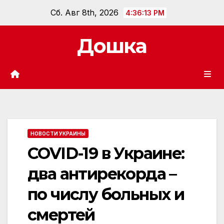
Перейти
Сб. Авг 8th, 2026
4:36:15 PM
к
содержанию
Дошка
НОВОСТИ УКРАИНЫ
COVID-19 в Украине:
два антирекорда –
по числу больных и
смертей