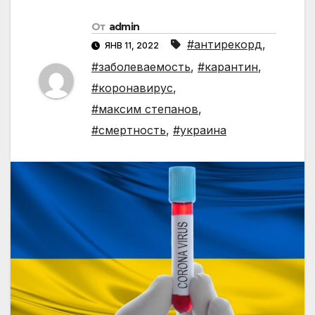
От
admin
#антирекорд
,
ЯНВ 11, 2022
#заболеваемость
,
#карантин
,
#коронавирус
,
#максим степанов
,
#смертность
,
#украина