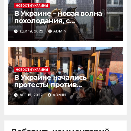
НОВОСТИ УКРАИНЫ
В Украине – новая волна
похолодания, с
заморозками и со снегом
ДЕК 19, 2022
ADMIN
НОВОСТИ УКРАИНЫ
В Украине начались
протесты против
карантинных ограничений
АВГ 15, 2022
ADMIN