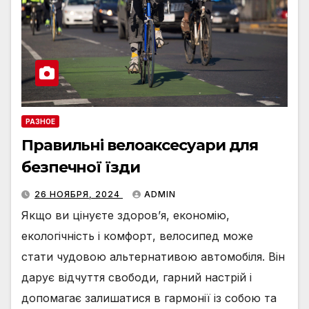
РАЗНОЕ
Правильні велоаксесуари для
безпечної їзди
26 НОЯБРЯ, 2024
ADMIN
Якщо ви цінуєте здоров’я, економію,
екологічність і комфорт, велосипед може
стати чудовою альтернативою автомобіля. Він
дарує відчуття свободи, гарний настрій і
допомагає залишатися в гармонії із собою та