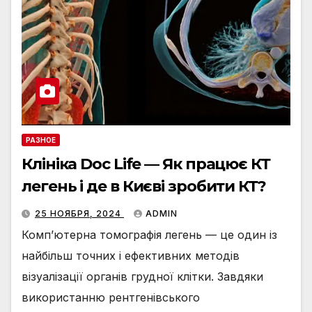
РАЗНОЕ
Клініка Doc Life — Як працює КТ
легень і де в Києві зробити КТ?
25 НОЯБРЯ, 2024
ADMIN
Комп’ютерна томографія легень — це один із
найбільш точних і ефективних методів
візуалізації органів грудної клітки. Завдяки
використанню рентгенівського