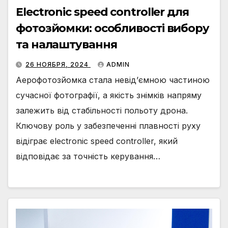
Electronic speed controller для
фотозйомки: особливості вибору
та налаштування
26 НОЯБРЯ, 2024
ADMIN
Аерофотозйомка стала невід’ємною частиною
сучасної фотографії, а якість знімків напряму
залежить від стабільності польоту дрона.
Ключову роль у забезпеченні плавності руху
відіграє electronic speed controller, який
відповідає за точність керування…