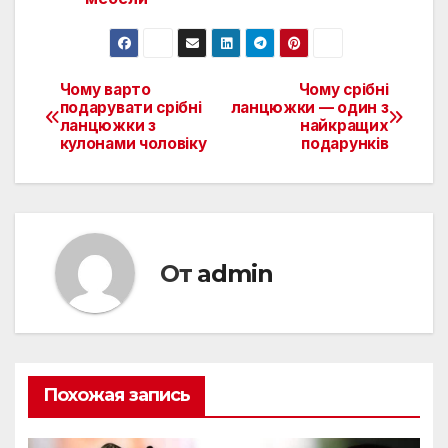
Чому варто
Чому срібні
Навигация
подарувати срібні
ланцюжки — один з
ланцюжки з
найкращих
по
кулонами чоловіку
подарунків
записям
От
admin
Похожая запись