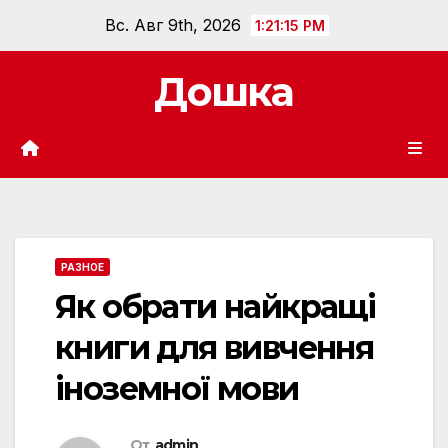
Перейти
Вс. Авг 9th, 2026
1:21:17 PM
к
содержанию
Дошка
РАЗНОЕ
Як обрати найкращі
книги для вивчення
іноземної мови
От
admin