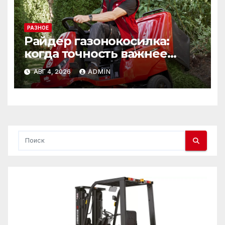
РАЗНОЕ
Райдер газонокосилка:
когда точность важнее
скорости
АВГ 4, 2026
ADMIN