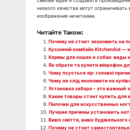
смелые идеи и создавать произведени
низкого качества могут ограничивать 
изображения нечеткими.
Читайте Також:
Почему не стоит экономить на п
Кухонний комбайн KitchenAid — к
Кормы для кошек и собак: виды 
Як обрати та купити мікрофон дл
Чому псується зір: головні прич
Чому не слід економити на купів
Установка забора – это важный 
Какие товары стоит купить для
Пилочки для искусственных ног
Лучшие причины установить нат
Вивіз сміття, вивіз будівельного 
Почему не стоит самостоятельн