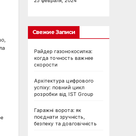
25 февраля, 2024
Свежие Записи
во,
ла
Райдер газонокосилка:
когда точность важнее
скорости
Архітектура цифрового
успіху: повний цикл
розробки від IST Group
Гаражні ворота: як
поєднати зручність,
ое
безпеку та довговічність