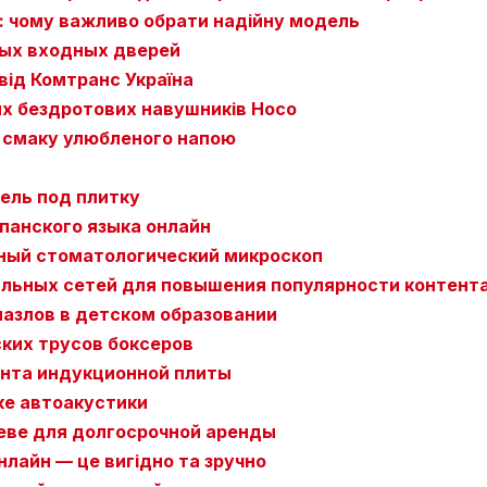
: чому важливо обрати надійну модель
ых входных дверей
від Комтранс Україна
их бездротових навушників Hoco
 смаку улюбленого напою
ель под плитку
панского языка онлайн
ный стоматологический микроскоп
льных сетей для повышения популярности контент
азлов в детском образовании
ких трусов боксеров
нта индукционной плиты
ке автоакустики
иеве для долгосрочной аренды
нлайн — це вигідно та зручно