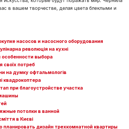
я искусства, которые будут поражать мир. Чернила
вас в вашем творчестве, делая цвета блеклыми и
окупке насосов и насосного оборудования
улінарна революція на кухні
и особенности выбора
я своїх потреб
ини на думку офтальмологів
лі квадрокоптера
этап при благоустройстве участка
 машины
тей
яжные потолки в ванной
сміття в Києві
о планировать дизайн трехкомнатной квартиры