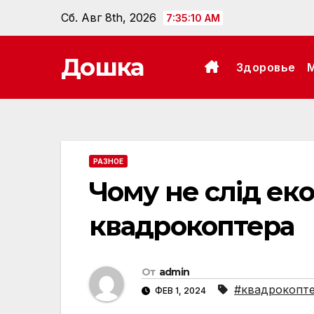
Перейти
Сб. Авг 8th, 2026
7:35:11 AM
к
содержанию
Дошка
Здоровье
РАЗНОЕ
Чому не слід ек
квадрокоптера
От
admin
#квадрокопт
ФЕВ 1, 2024