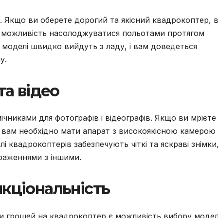
. Якщо ви оберете дорогий та якісний квадрокоптер, в
ть можливість насолоджуватися польотами протягом
і моделі швидко вийдуть з ладу, і вам доведеться
у.
та відео
чниками для фотографів і відеографів. Якщо ви мрієте
, вам необхідно мати апарат з високоякісною камерою
і квадрокоптерів забезпечують чіткі та яскраві знімки
враженнями з іншими.
кціональність
 грошей на квадрокоптер є можливість вибору модел