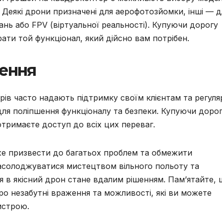
. Деякі дрони призначені для аерофотозйомки, інші — д
гань або FPV (віртуальної реальності). Купуючи дорогу
ати той функціонал, який дійсно вам потрібен.
лення
ів часто надають підтримку своїм клієнтам та регуля
ля поліпшення функціоналу та безпеки. Купуючи доро
отримаєте доступ до всіх цих переваг.
же призвести до багатьох проблем та обмежити
насолоджуватися мистецтвом вільного польоту та
ія в якісний дрон стане вдалим рішенням. Пам’ятайте, 
про незабутні враження та можливості, які ви можете
истрою.