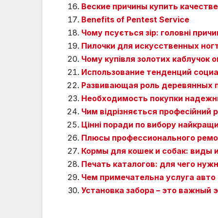
Веские причины купить качеств
Benefits of Pentest Service
Чому псується зір: головні прич
Пилочки для искусственных ног
Чому купівля золотих каблучок о
Использование тенденций социа
Развивающая роль деревянных п
Необходимость покупки надежн
Чим відрізняється професійний р
Цінні поради по вибору найкращ
Плюсы профессионального ремо
Кормы для кошек и собак: виды 
Печать каталогов: для чего нуж
Чем примечательна услуга авто 
Установка забора – это важный 