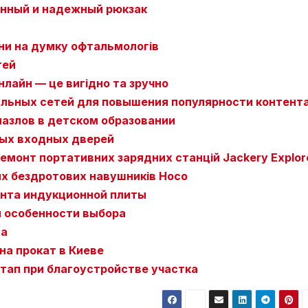
енный и надежный рюкзак
ини на думку офтальмологів
тей
нлайн — це вигідно та зручно
льных сетей для повышения популярности контент
азлов в детском образовании
ых входных дверей
емонт портативних зарядних станцій Jackery Explor
их бездротових навушників Hoco
нта индукционной плиты
и особенности выбора
на
на прокат в Киеве
этап при благоустройстве участка