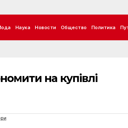
Мода
Наука
Новости
Общество
Политика
Пу
ономити на купівлі
ери