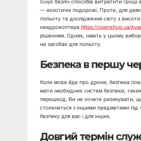
Існує безліч способів витратити гроші в
— екзотичні подорожі. Проте, для дея
польоту та дослідження світу з висоти
квадрокоптера
https://openshop.ua/kva
рішенням. Однак, навіть у цьому вибо
на засобах для польоту.
Безпека в першу че
Коли мова йде про дрони, безпека пов
мати необхідних систем безпеки, таких
перешкод. Ви не хочете ризикувати, 
столкнеться з іншими предметами під ч
безпеку для вас і для інших.
Довгий термін слу