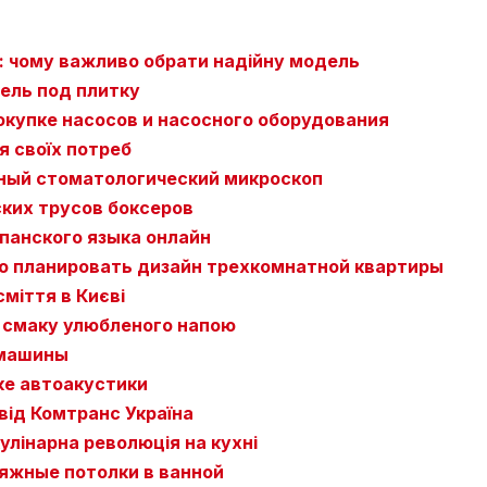
: чому важливо обрати надійну модель
ель под плитку
окупке насосов и насосного оборудования
я своїх потреб
ный стоматологический микроскоп
ких трусов боксеров
панского языка онлайн
о планировать дизайн трехкомнатной квартиры
сміття в Києві
 смаку улюбленого напою
 машины
ке автоакустики
від Комтранс Україна
улінарна революція на кухні
яжные потолки в ванной