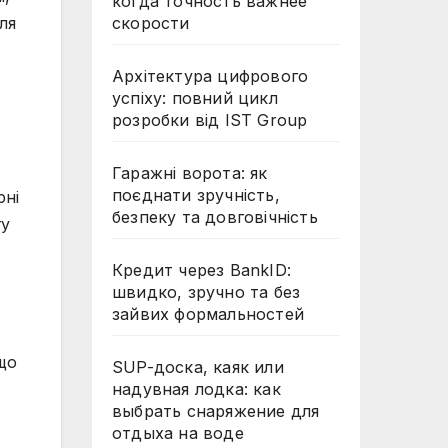
когда точность важнее
ля
скорости
Архітектура цифрового
успіху: повний цикл
розробки від IST Group
Гаражні ворота: як
поєднати зручність,
рні
безпеку та довговічність
гу
Кредит через BankID:
швидко, зручно та без
зайвих формальностей
що
SUP-доска, каяк или
надувная лодка: как
выбрать снаряжение для
отдыха на воде