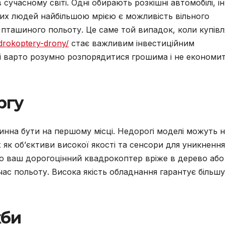
 сучасному світі. Одні обирають розкішні автомобілі, ін
ких людей найбільшою мрією є можливість вільного
 пташиного польоту. Це саме той випадок, коли купівл
drokoptery-drony/
стає важливим інвестиційним
рі варто розумно розпорядитися грошима і не економи
ргу
инна бути на першому місці. Недорогі моделі можуть 
 як об’єктиви високої якості та сенсори для уникнення
що ваш дорогоцінний квадрокоптер вріже в дерево або
ас польоту. Висока якість обладнання гарантує більшу
жби