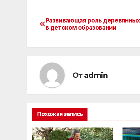
Развивающая роль деревянных
Навигация
в детском образовании
по
записям
От
admin
Похожая запись