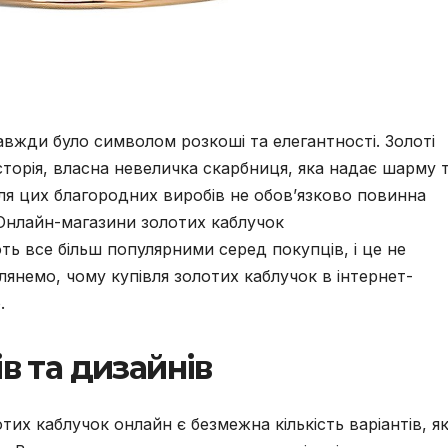
авжди було символом розкоші та елегантності. Золоті
сторія, власна невеличка скарбниця, яка надає шарму 
вля цих благородних виробів не обов’язково повинна
 Онлайн-магазини золотих каблучок
ь все більш популярними серед покупців, і це не
янемо, чому купівля золотих каблучок в інтернет-
.
в та дизайнів
тих каблучок онлайн є безмежна кількість варіантів, як