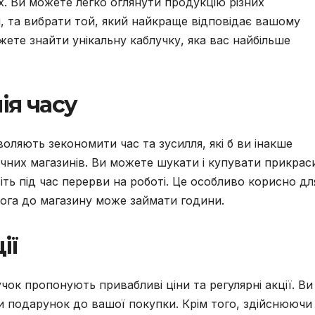
х. Ви можете легко оглянути продукцію різних
и, та вибрати той, який найкраще відповідає вашому
ете знайти унікальну каблучку, яка вас найбільше
ія часу
ляють зекономити час та зусилля, які б ви інакше
ичних магазинів. Ви можете шукати і купувати прикрас
іть під час перерви на роботі. Це особливо корисно дл
рога до магазину може займати години.
ії
чок пропонують привабливі ціни та регулярні акції. Ви
 подарунок до вашої покупки. Крім того, здійснюючи