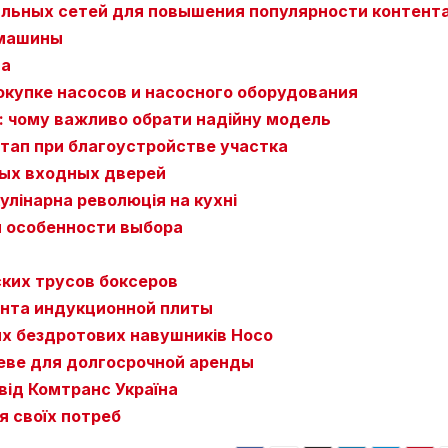
льных сетей для повышения популярности контент
 машины
на
окупке насосов и насосного оборудования
: чому важливо обрати надійну модель
этап при благоустройстве участка
ых входных дверей
улінарна революція на кухні
и особенности выбора
ких трусов боксеров
нта индукционной плиты
их бездротових навушників Hoco
иеве для долгосрочной аренды
від Комтранс Україна
я своїх потреб