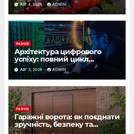
скорости
АВГ 4, 2026
ADMIN
РАЗНОЕ
Архітектура цифрового
успіху: повний цикл
розробки від IST Group
АВГ 3, 2026
ADMIN
РАЗНОЕ
Гаражні ворота: як поєднати
зручність, безпеку та
довговічність