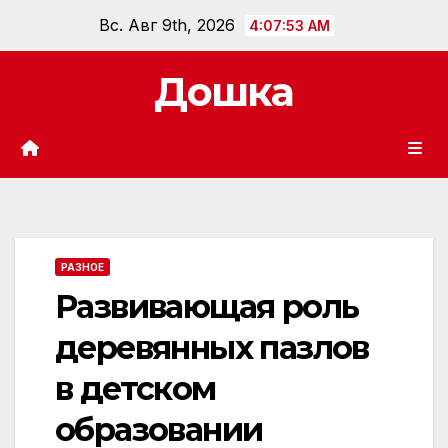
Перейти
Вс. Авг 9th, 2026
4:07:54 AM
к
содержанию
Дошка
РАЗНОЕ
Развивающая роль
деревянных пазлов
в детском
образовании