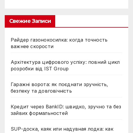
Свежие Записи
Райдер газонокосилка: когда точность
важнее скорости
Архітектура цифрового успіху: повний цикл
розробки від IST Group
Гаражні ворота: як поєднати зручність,
безпеку та довговічність
Кредит через BankID: швидко, зручно та без
зайвих формальностей
SUP-доска, каяк или надувная лодка: как