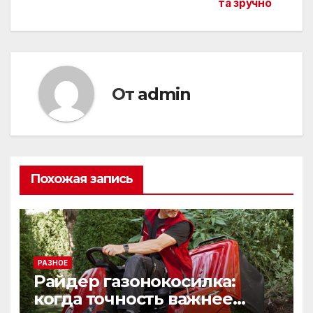
по
та зручно
записям
От
admin
Похожая запись
РАЗНОЕ
Райдер газонокосилка:
когда точность важнее