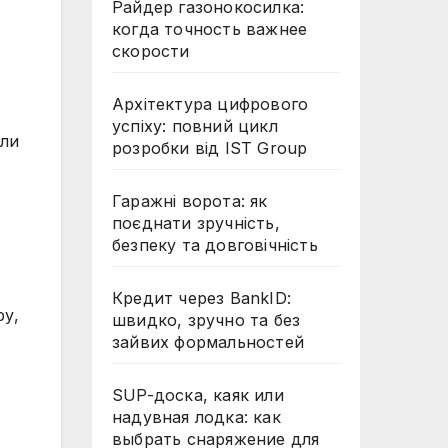
Райдер газонокосилка:
когда точность важнее
скорости
Архітектура цифрового
успіху: повний цикл
или
розробки від IST Group
Гаражні ворота: як
поєднати зручність,
безпеку та довговічність
Кредит через BankID:
ру,
швидко, зручно та без
зайвих формальностей
SUP-доска, каяк или
надувная лодка: как
выбрать снаряжение для