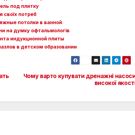
ель под плитку
я своїх потреб
яжные потолки в ванной
ини на думку офтальмологів
нта индукционной плиты
азлов в детском образовании
ать
Чому варто купувати дренажні насос
високої якост