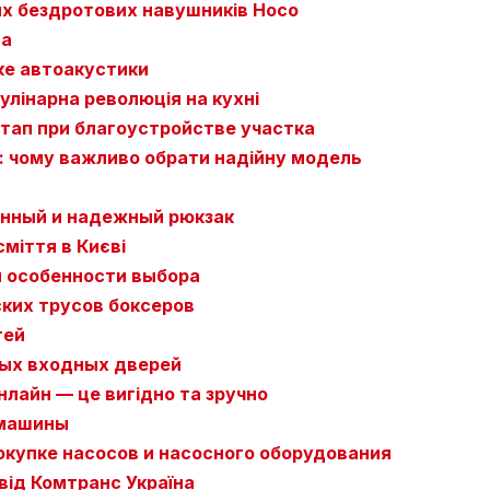
их бездротових навушників Hoco
на
ке автоакустики
улінарна революція на кухні
этап при благоустройстве участка
: чому важливо обрати надійну модель
енный и надежный рюкзак
сміття в Києві
и особенности выбора
ких трусов боксеров
тей
ых входных дверей
нлайн — це вигідно та зручно
 машины
окупке насосов и насосного оборудования
від Комтранс Україна