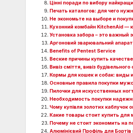
Цінні поради по вибору найкращ
Печать каталогов: для чего нуж
Не экономьте на выборе и покуп
Кухонний комбайн KitchenAid — к
Установка забора – это важный 
Аргоновий зварювальний апарат
Benefits of Pentest Service
Веские причины купить качеств
Вивіз сміття, вивіз будівельного 
Кормы для кошек и собак: виды 
Основные правила покупки мужс
Пилочки для искусственных ног
Необходимость покупки надежн
Чому купівля золотих каблучок о
Какие товары стоит купить для
Почему не стоит экономить на п
Алюмінієвий Профіль для Бортів 