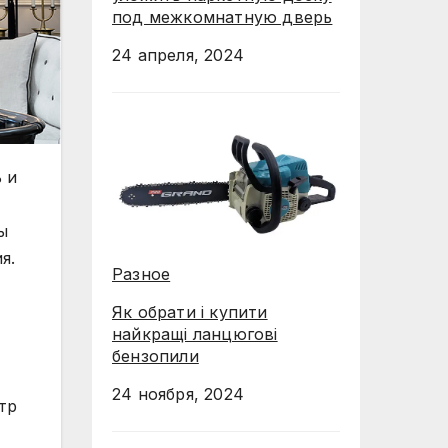
под межкомнатную дверь
24 апреля, 2024
 и
ы
я.
Разное
Як обрати і купити
найкращі ланцюгові
бензопили
24 ноября, 2024
тр