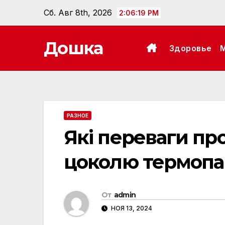
Перейти
Сб. Авг 8th, 2026
2:06:20 PM
к
содержанию
Дошка
Здоровье
РАЗНОЕ
Які переваги пр
цоколю термоп
От
admin
НОЯ 13, 2024