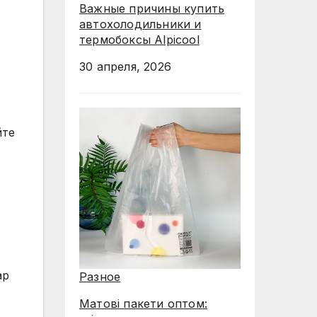
Важные причины купить
автохолодильники и
термобоксы Alpicool
30 апреля, 2026
йте
ар
Разное
Матові пакети оптом: