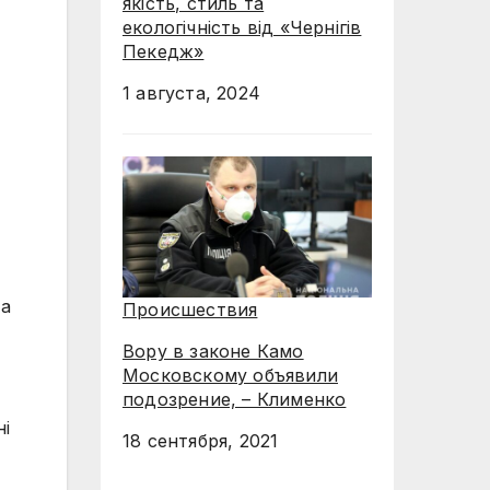
якість, стиль та
екологічність від «Чернігів
Пекедж»
1 августа, 2024
 а
Происшествия
Вору в законе Камо
Московскому объявили
подозрение, – Клименко
ні
18 сентября, 2021