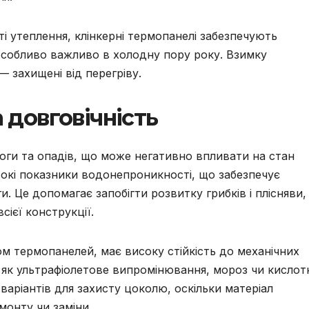
ті утеплення, клінкерні термопанелі забезпечують
 особливо важливо в холодну пору року. Взимку
— захищені від перегріву.
а довговічність
оги та опадів, що може негативно впливати на стан
окі показники водонепроникності, що забезпечує
. Це допомагає запобігти розвитку грибків і плісняви,
сієї конструкції.
ом термопанелей, має високу стійкість до механічних
 як ультрафіолетове випромінювання, мороз чи кислот
варіантів для захисту цоколю, оскільки матеріал
монту чи заміни.