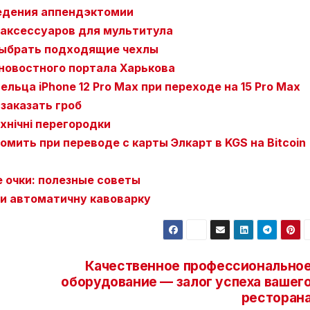
едения аппендэктомии
аксессуаров для мультитула
 выбрать подходящие чехлы
новостного портала Харькова
льца iPhone 12 Pro Max при переходе на 15 Pro Max
 заказать гроб
ехнічні перегородки
омить при переводе с карты Элкарт в KGS на Bitcoin
 очки: полезные советы
ти автоматичну кавоварку
Качественное профессионально
в
оборудование — залог успеха вашег
ресторан