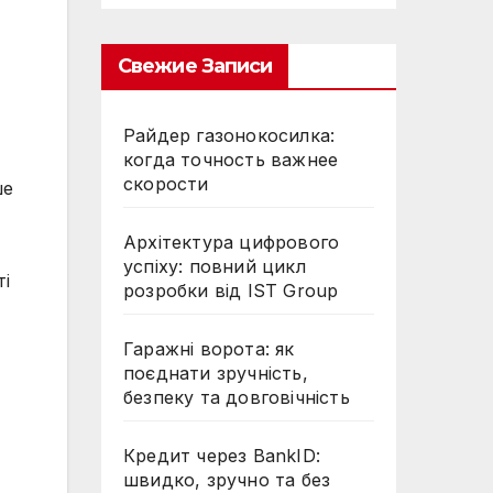
Свежие Записи
Райдер газонокосилка:
когда точность важнее
скорости
ше
Архітектура цифрового
успіху: повний цикл
ті
розробки від IST Group
Гаражні ворота: як
поєднати зручність,
безпеку та довговічність
Кредит через BankID:
швидко, зручно та без