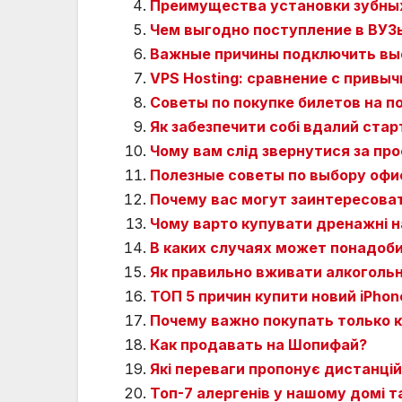
Преимущества установки зубных
Чем выгодно поступление в ВУЗ
Важные причины подключить вы
VPS Hosting: сравнение с привы
Советы по покупке билетов на п
Як забезпечити собі вдалий ста
Чому вам слід звернутися за пр
Полезные советы по выбору офи
Почему вас могут заинтересова
Чому варто купувати дренажні на
В каких случаях может понадоб
Як правильно вживати алкогольні
ТОП 5 причин купити новий iPhon
Почему важно покупать только 
Как продавать на Шопифай?
Які переваги пропонує дистанцій
Топ-7 алергенів у нашому домі т