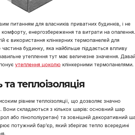
им питанням для власників приватних будинків, і не
ь комфорту, енергозбереження та витрати на опалення.
ій є використання клінкерних термопанелей для
 частина будинку, яка найбільше піддається впливу
равильне утеплення тут має величезне значення. Дава
опонує
утеплення цоколю
клінкерними термопанелями.
 та теплоізоляція
исоким рівнем теплоізоляції, що дозволяє значно
. Вони складаються з кількох шарів: основний шар
ирол або пінополіуретан) та зовнішній декоративний ш
орює потужний бар’єр, який зберігає тепло всередині
ня.