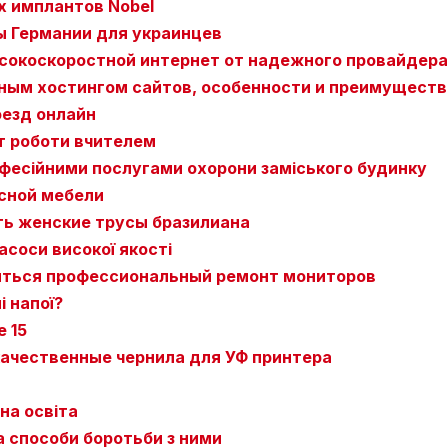
 имплантов Nobel
ы Германии для украинцев
сокоскоростной интернет от надежного провайдера
чным хостингом сайтов, особенности и преимуществ
оезд онлайн
рт роботи вчителем
офесійними послугами охорони заміського будинку
сной мебели
ть женские трусы бразилиана
соси високої якості
иться профессиональный ремонт мониторов
 напої?
e 15
качественные чернила для УФ принтера
на освіта
а способи боротьби з ними