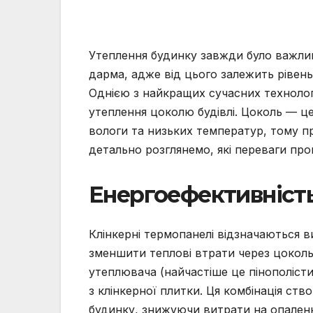
Утеплення будинку завжди було важлив
дарма, адже від цього залежить рівен
Однією з найкращих сучасних технолог
утеплення цоколю будівлі. Цоколь — це
вологи та низьких температур, тому п
детально розглянемо, які переваги пр
Енергоефективність
Клінкерні термопанелі відзначаються в
зменшити теплові втрати через цоколь
утеплювача (найчастіше це пінополіст
з клінкерної плитки. Ця комбінація ств
будинку, знижуючи витрати на опален