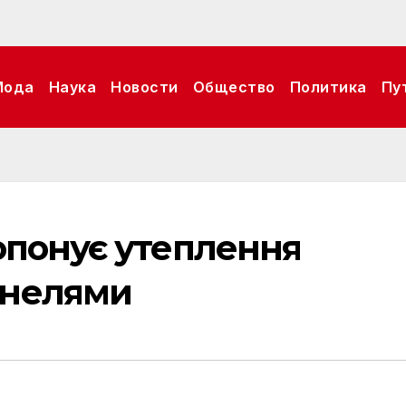
Мода
Наука
Новости
Общество
Политика
Пу
опонує утеплення
анелями