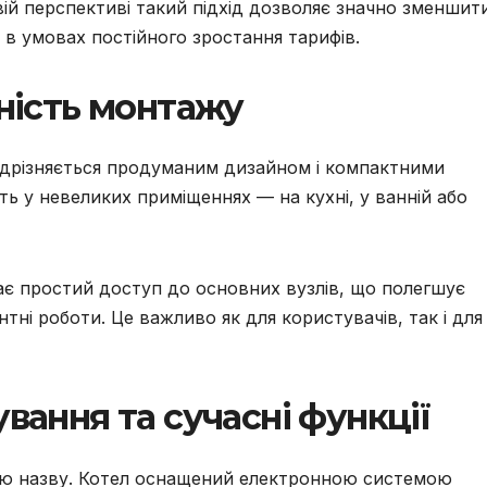
ій перспективі такий підхід дозволяє значно зменшит
 в умовах постійного зростання тарифів.
чність монтажу
дрізняється продуманим дизайном і компактними
ть у невеликих приміщеннях — на кухні, у ванній або
чає простий доступ до основних вузлів, що полегшує
тні роботи. Це важливо як для користувачів, так і для
вання та сучасні функції
ою назву. Котел оснащений електронною системою