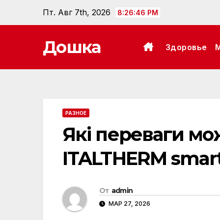
Перейти
Пт. Авг 7th, 2026
8:26:47 PM
к
содержанию
Дошка
Здоровье
РАЗНОЕ
Які переваги мо
ITALTHERM smart
От
admin
МАР 27, 2026