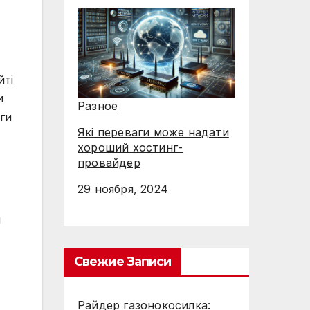
йті
и
Разное
ги
Які переваги може надати
хороший хостинг-
провайдер
29 ноября, 2024
и
Свежие Записи
Райдер газонокосилка: