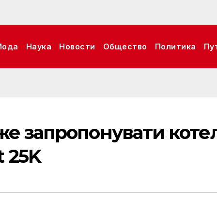
Мода
Наука
Новости
Общество
Политика
Пу
же запропонувати коте
 25K