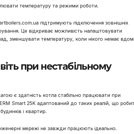
олювати температуру та режими роботи.
martboilers.com.ua підтримують підключення зовнішніх
ерування. Це відкриває можливість налаштовувати
ад, зменшувати температуру, коли нікого немає вдома
авіть при нестабільному
агою є здатність котла стабільно працювати при
HERM Smart 25K адаптований до таких реалій, що роби
удинків і квартир.
інженерні мережі не завжди працюють ідеально.