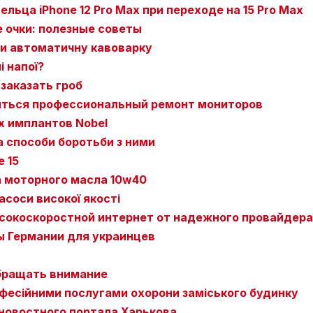
льца iPhone 12 Pro Max при переходе на 15 Pro Max
 очки: полезные советы
ти автоматичну кавоварку
 напої?
 заказать гроб
иться профессиональный ремонт мониторов
 имплантов Nobel
а способи боротьби з ними
e 15
 моторного масла 10w40
соси високої якості
сокоскоростной интернет от надежного провайдера
ы Германии для украинцев
обращать внимание
офесійними послугами охорони заміського будинку
новостного портала Харькова