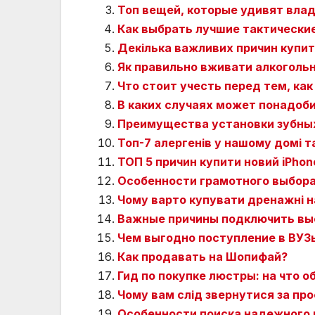
Топ вещей, которые удивят владе
Как выбрать лучшие тактические
Декілька важливих причин купи
Як правильно вживати алкогольні
Что стоит учесть перед тем, как
В каких случаях может понадоб
Преимущества установки зубных
Топ-7 алергенів у нашому домі т
ТОП 5 причин купити новий iPhon
Особенности грамотного выбора
Чому варто купувати дренажні на
Важные причины подключить вы
Чем выгодно поступление в ВУЗ
Как продавать на Шопифай?
Гид по покупке люстры: на что 
Чому вам слід звернутися за пр
Особенности поиска надежного 