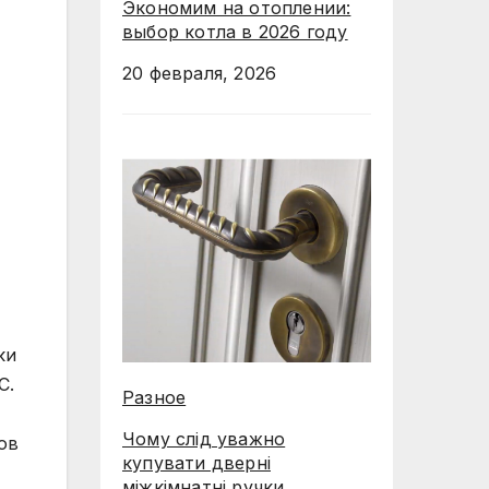
Экономим на отоплении:
выбор котла в 2026 году
20 февраля, 2026
ки
C.
Разное
Чому слід уважно
ов
купувати дверні
міжкімнатні ручки