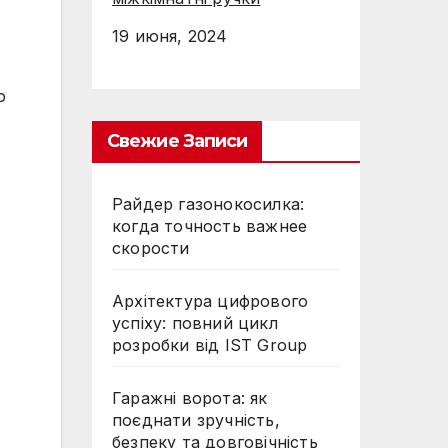
19 июня, 2024
о
Свежие Записи
Райдер газонокосилка:
когда точность важнее
скорости
Архітектура цифрового
успіху: повний цикл
розробки від IST Group
Гаражні ворота: як
поєднати зручність,
безпеку та довговічність