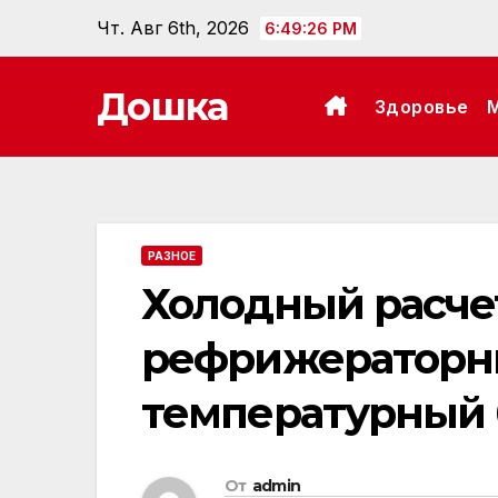
Перейти
Чт. Авг 6th, 2026
6:49:27 PM
к
содержанию
Дошка
Здоровье
РАЗНОЕ
Холодный расчет
рефрижераторн
температурный 
От
admin