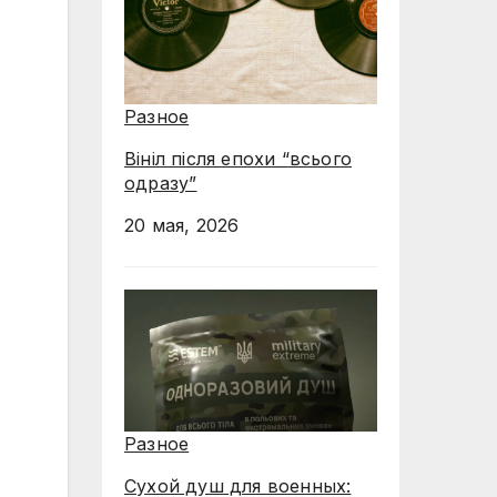
Разное
Вініл після епохи “всього
одразу”
20 мая, 2026
Разное
Сухой душ для военных: