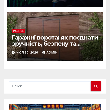
РАЗНОЕ
Гаражні ворота: як поєднати
зручність, безпеку та
довговічність
ИЮЛ 30, 2026
ADMIN