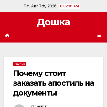
Перейти
Пт. Авг 7th, 2026
6:02:02 AM
к
содержанию
Дошка
РАЗНОЕ
Почему стоит
заказать апостиль на
документы
От
admin