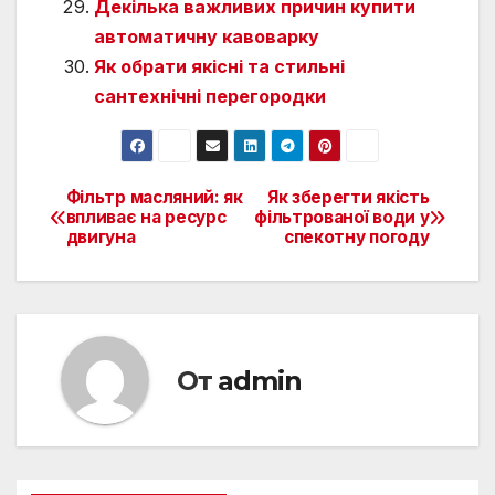
Декілька важливих причин купити
автоматичну кавоварку
Як обрати якісні та стильні
сантехнічні перегородки
Фільтр масляний: як
Як зберегти якість
Навигация
впливає на ресурс
фільтрованої води у
двигуна
спекотну погоду
по
записям
От
admin