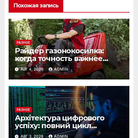
Похожая запись
РАЗНОЕ
Райдер газонокосилка:
когда точность важнее
скорости
АВГ 4, 2026
ADMIN
РАЗНОЕ
Архітектура цифрового
успіху: повний цикл
розробки від IST Group
АВГ 3, 2026
ADMIN