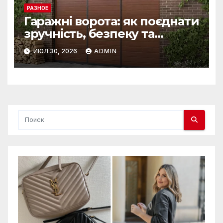
РАЗНОЕ
Гаражні ворота: як поєднати
зручність, безпеку та
довговічність
ИЮЛ 30, 2026
ADMIN