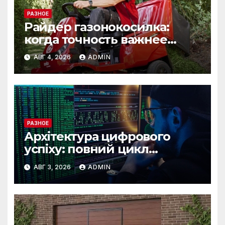
РАЗНОЕ
Райдер газонокосилка:
когда точность важнее
скорости
АВГ 4, 2026
ADMIN
РАЗНОЕ
Архітектура цифрового
успіху: повний цикл
розробки від IST Group
АВГ 3, 2026
ADMIN