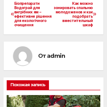
Біопрепарати
Как можно
Навигация
Водограй для
зонировать спальню
вигрібних ям –
молодоженов и как
по
ефективне рішення
подобрать
для екологічного
вместительный
записям
очищення
шкаф
От
admin
Похожая запись