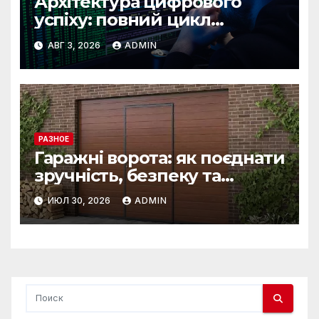
Архітектура цифрового
успіху: повний цикл
розробки від IST Group
АВГ 3, 2026
ADMIN
РАЗНОЕ
Гаражні ворота: як поєднати
зручність, безпеку та
довговічність
ИЮЛ 30, 2026
ADMIN