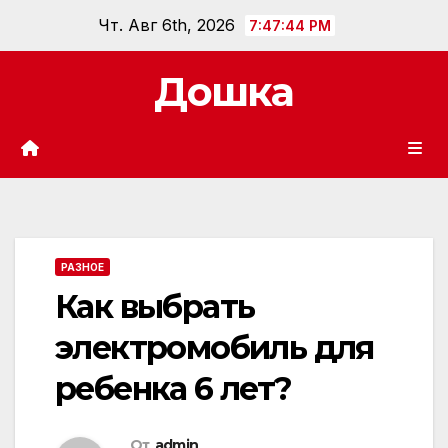
Перейти
Чт. Авг 6th, 2026
7:47:45 PM
к
содержанию
Дошка
РАЗНОЕ
Как выбрать
электромобиль для
ребенка 6 лет?
От
admin