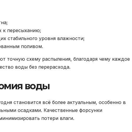
тна;
х к пересыханию;
их стабильного уровня влажности;
ованным поливом.
т точную схему распыления, благодаря чему каждое
ество воды без перерасхода.
омия воды
одня становится всё более актуальным, особенно в
льными осадками. Качественные форсунки
минимизировать потери влаги.