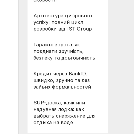
Архітектура цифрового
успіху: повний цикл
розробки від IST Group
Гаражні ворота: як
поєднати зручність,
безпеку та довговічність
Кредит через BankID:
швидко, зручно та без
зайвих формальностей
SUP-доска, каяк или
надувная лодка: как
выбрать снаряжение для
отдыха на воде