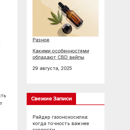
Разное
м
Какими особенностями
обладают CBD вейпы
29 августа, 2025
сть
Свежие Записи
т
Райдер газонокосилка:
когда точность важнее
скорости