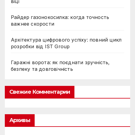
віці
Райдер газонокосилка: когда точность
важнее скорости
Архітектура цифрового успіху: повний цикл
розробки від IST Group
Гаражні ворота: як поєднати зручність,
безпеку та довговічність
Свежие Комментарии
Архивы