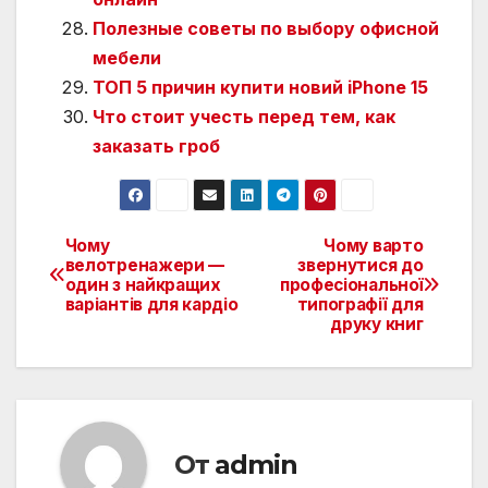
Полезные советы по выбору офисной
мебели
ТОП 5 причин купити новий iPhone 15
Что стоит учесть перед тем, как
заказать гроб
Чому
Чому варто
Навигация
велотренажери —
звернутися до
один з найкращих
професіональної
по
варіантів для кардіо
типографії для
друку книг
записям
От
admin