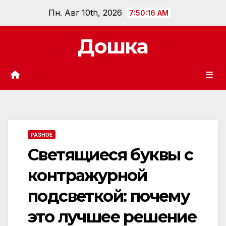
Перейти
Пн. Авг 10th, 2026
7:50:17 AM
к
содержанию
Дошка
РАЗНОЕ
Светящиеся буквы с
контражурной
подсветкой: почему
это лучшее решение