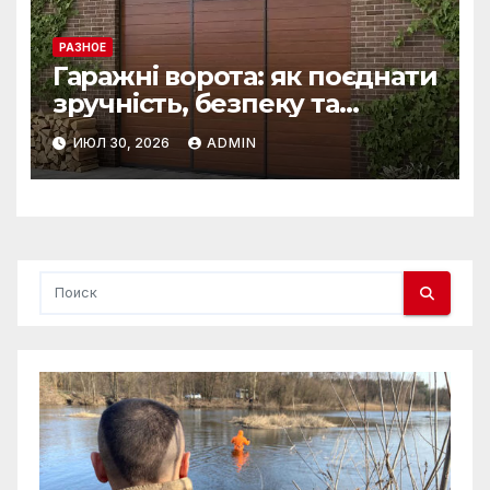
РАЗНОЕ
Гаражні ворота: як поєднати
зручність, безпеку та
довговічність
ИЮЛ 30, 2026
ADMIN