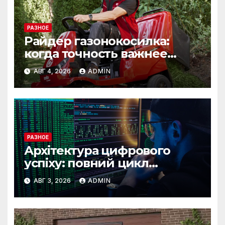
РАЗНОЕ
Райдер газонокосилка:
когда точность важнее
скорости
АВГ 4, 2026
ADMIN
РАЗНОЕ
Архітектура цифрового
успіху: повний цикл
розробки від IST Group
АВГ 3, 2026
ADMIN