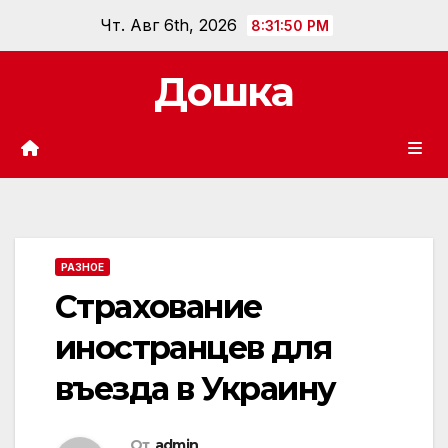
Перейти
Чт. Авг 6th, 2026
8:31:52 PM
к
содержанию
Дошка
РАЗНОЕ
Страхование
иностранцев для
въезда в Украину
От
admin