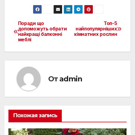
Поради що
Топ-5
Навигация
допоможуть обрати
найпопулярніших
найкращі балконні
кімнатних рослин
по
меблі
записям
От
admin
Похожая запись