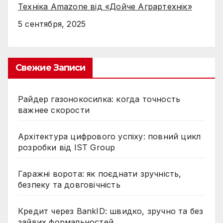
Техніка Amazone від «Дойче Аграртехнік»
5 сентября, 2025
Свежие Записи
Райдер газонокосилка: когда точность
важнее скорости
Архітектура цифрового успіху: повний цикл
розробки від IST Group
Гаражні ворота: як поєднати зручність,
безпеку та довговічність
Кредит через BankID: швидко, зручно та без
зайвих формальностей