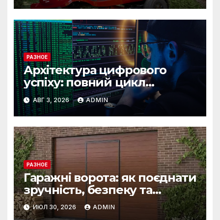
РАЗНОЕ
Архітектура цифрового
успіху: повний цикл
розробки від IST Group
АВГ 3, 2026
ADMIN
РАЗНОЕ
Гаражні ворота: як поєднати
зручність, безпеку та
довговічність
ИЮЛ 30, 2026
ADMIN