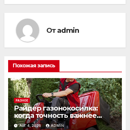
От
admin
Похожая запись
РАЗНОЕ
Райдер газонокосилка:
когда точность важнее
скорости
АВГ 4, 2026
ADMIN