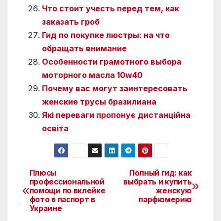
Что стоит учесть перед тем, как
заказать гроб
Гид по покупке люстры: на что
обращать внимание
Особенности грамотного выбора
моторного масла 10w40
Почему вас могут заинтересовать
женские трусы бразилиана
Які переваги пропонує дистанційна
освіта
Плюсы
Полный гид: как
Навигация
профессиональной
выбрать и купить
помощи по вклейке
женскую
по
фото в паспорт в
парфюмерию
Украине
записям