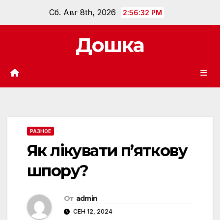
Перейти
Сб. Авг 8th, 2026
2:56:33 PM
к
содержанию
Дошка
РАЗНОЕ
Як лікувати п’яткову
шпору?
От
admin
СЕН 12, 2024