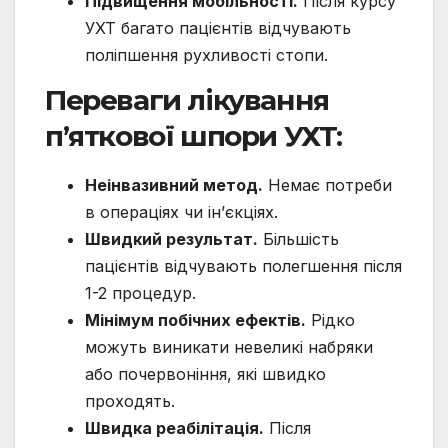
Підвищення мобільності.
Після курсу
УХТ багато пацієнтів відчувають
поліпшення рухливості стопи.
Переваги лікування
п’яткової шпори УХТ:
Неінвазивний метод.
Немає потреби
в операціях чи ін’єкціях.
Швидкий результат.
Більшість
пацієнтів відчувають полегшення після
1-2 процедур.
Мінімум побічних ефектів.
Рідко
можуть виникати невеликі набряки
або почервоніння, які швидко
проходять.
Швидка реабілітація.
Після