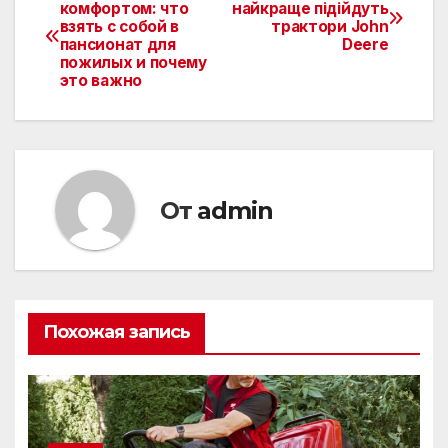
Навигация
комфортом: что
найкраще підійдуть
взять с собой в
трактори John
по
пансионат для
Deere
пожилых и почему
записям
это важно
От
admin
Похожая запись