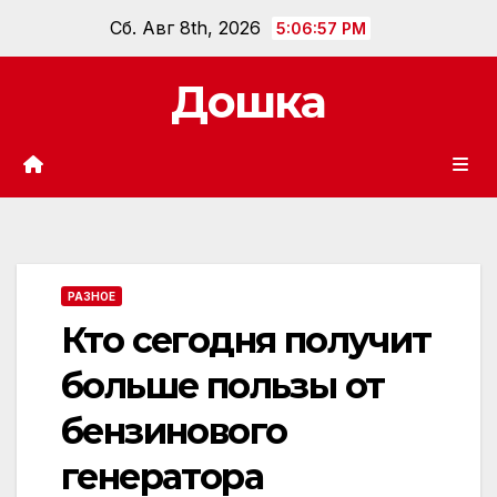
Перейти
Сб. Авг 8th, 2026
5:06:59 PM
к
содержанию
Дошка
РАЗНОЕ
Кто сегодня получит
больше пользы от
бензинового
генератора