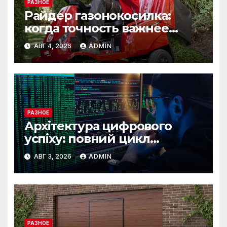
РАЗНОЕ
Райдер газонокосилка:
когда точность важнее
скорости
АВГ 4, 2026
ADMIN
РАЗНОЕ
Архітектура цифрового
успіху: повний цикл
розробки від IST Group
АВГ 3, 2026
ADMIN
РАЗНОЕ