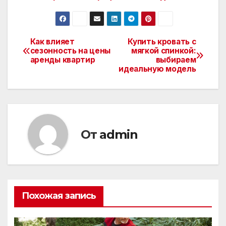
Как влияет
Купить кровать с
Навигация
сезонность на цены
мягкой спинкой:
аренды квартир
выбираем
по
идеальную модель
записям
От
admin
Похожая запись