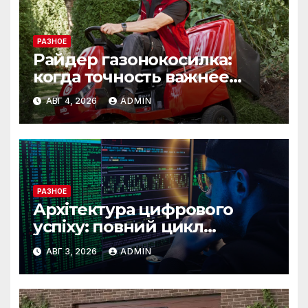
РАЗНОЕ
Райдер газонокосилка:
когда точность важнее
скорости
АВГ 4, 2026
ADMIN
РАЗНОЕ
Архітектура цифрового
успіху: повний цикл
розробки від IST Group
АВГ 3, 2026
ADMIN