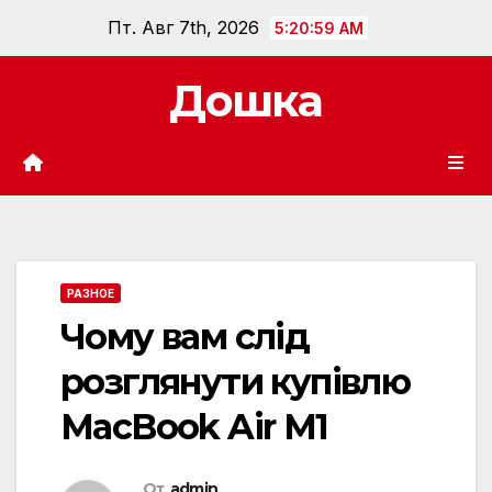
Перейти
Пт. Авг 7th, 2026
5:21:01 AM
к
содержанию
Дошка
РАЗНОЕ
Чому вам слід
розглянути купівлю
MacBook Air M1
От
admin