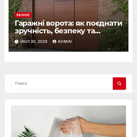
РАЗНОЕ
Гаражні ворота: як поєднати
зручність, безпеку та
довговічність
ИЮЛ 30, 2026
ADMIN