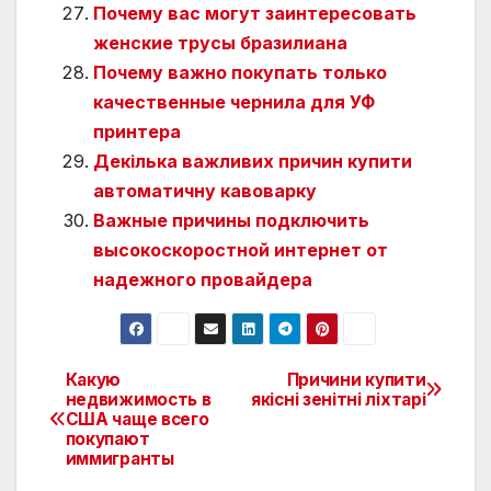
Почему вас могут заинтересовать
женские трусы бразилиана
Почему важно покупать только
качественные чернила для УФ
принтера
Декілька важливих причин купити
автоматичну кавоварку
Важные причины подключить
высокоскоростной интернет от
надежного провайдера
Какую
Причини купити
Навигация
недвижимость в
якісні зенітні ліхтарі
США чаще всего
по
покупают
иммигранты
записям