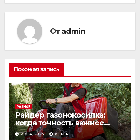
От
admin
Похожая запись
РАЗНОЕ
Райдер газонокосилка:
когда точность важнее
скорости
АВГ 4, 2026
ADMIN