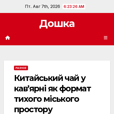
Перейти
Пт. Авг 7th, 2026
6:23:28 AM
к
содержанию
Дошка
РАЗНОЕ
Китайський чай у
кав’ярні як формат
тихого міського
простору