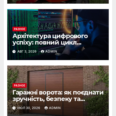
РАЗНОЕ
Архітектура цифрового
успіху: повний цикл
розробки від IST Group
АВГ 3, 2026
ADMIN
РАЗНОЕ
Гаражні ворота: як поєднати
зручність, безпеку та
довговічність
ИЮЛ 30, 2026
ADMIN