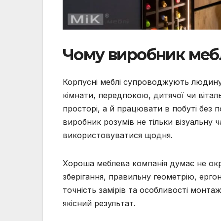
Чому виробник мебл
Корпусні меблі супроводжують людину щ
кімнати, передпокою, дитячої чи вітал
просторі, а й працювати в побуті без
виробник розумів не тільки візуальну ч
використовуватися щодня.
Хороша меблева компанія думає не окр
зберігання, правильну геометрію, ергон
точність замірів та особливості монта
якісний результат.