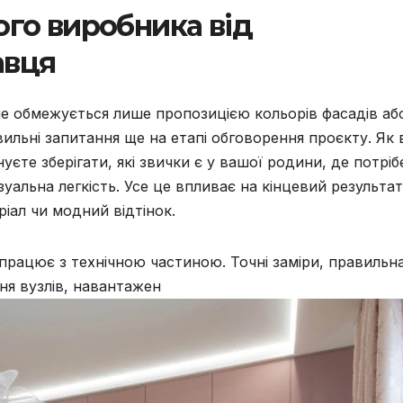
ого виробника від
авця
е обмежується лише пропозицією кольорів фасадів аб
ильні запитання ще на етапі обговорення проєкту. Як 
єте зберігати, які звички є у вашої родини, де потріб
уальна легкість. Усе це впливає на кінцевий результат
ріал чи модний відтінок.
працює з технічною частиною. Точні заміри, правильн
ння вузлів, навантажен