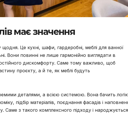
ів має значення
одня. Це кухні, шафи, гардеробні, меблі для ванної
ьні. Вони повинні не лише гармонійно виглядати в
 постійного дискомфорту. Саме тому важливо, щоб
астину проєкту, а й те, як меблі будуть
емими деталями, а всією системою. Вона бачить логік
оміку, підбір матеріалів, поєднання фасадів і наповнен
жу. Саме з такого комплексного підходу і народжується