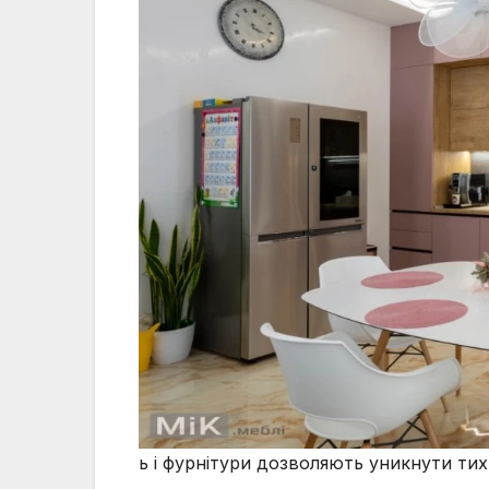
ь і фурнітури дозволяють уникнути тих