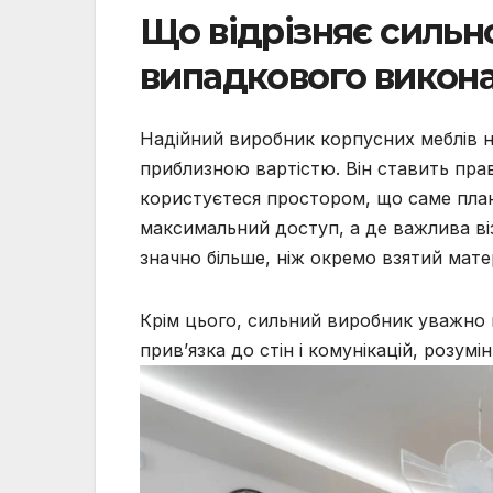
Що відрізняє сильн
випадкового викон
Надійний виробник корпусних меблів н
приблизною вартістю. Він ставить прав
користуєтеся простором, що саме плану
максимальний доступ, а де важлива віз
значно більше, ніж окремо взятий мате
Крім цього, сильний виробник уважно 
прив’язка до стін і комунікацій, розумі