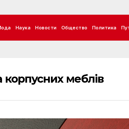
Мода
Наука
Новости
Общество
Политика
Пу
 корпусних меблів