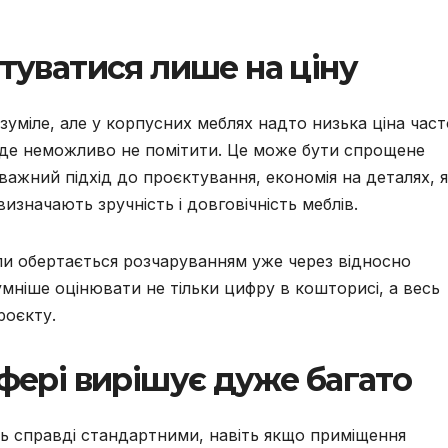
нтуватися лише на ціну
уміле, але у корпусних меблях надто низька ціна част
буде неможливо не помітити. Це може бути спрощене
ажний підхід до проєктування, економія на деталях, я
визначають зручність і довговічність меблів.
оли обертається розчаруванням уже через відносно
мніше оцінювати не тільки цифру в кошторисі, а весь
роєкту.
сфері вирішує дуже багато
ть справді стандартними, навіть якщо приміщення