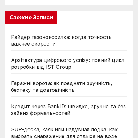
Свежие Записи
Райдер газонокосилка: когда точность
важнее скорости
Архітектура цифрового успіху: повний цикл
розробки від IST Group
Гаражні ворота: як поєднати зручність,
безпеку та довговічність
Кредит через BankID: швидко, зручно та без
зайвих формальностей
SUP-доска, каяк или надувная лодка: как
выбрать снаряжение для отдыха на воде