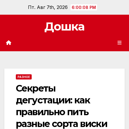
Перейти
Пт. Авг 7th, 2026
6:00:09 PM
к
содержанию
Дошка
РАЗНОЕ
Секреты
дегустации: как
правильно пить
разные сорта виски