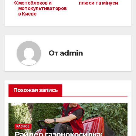
мотоблоков и
плюси та мінуси
по
мотокультиваторов
в Киеве
записям
От
admin
Похожая запись
РАЗНОЕ
Райдер газонокосилка: