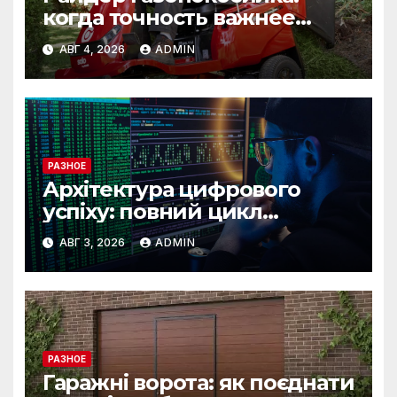
когда точность важнее
скорости
АВГ 4, 2026
ADMIN
РАЗНОЕ
Архітектура цифрового
успіху: повний цикл
розробки від IST Group
АВГ 3, 2026
ADMIN
РАЗНОЕ
Гаражні ворота: як поєднати