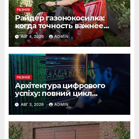
РАЗНОЕ
Райдер газонокосилка:
когда точность важнее
скорости
АВГ 4, 2026
ADMIN
РАЗНОЕ
Архітектура цифрового
успіху: повний цикл
розробки від IST Group
АВГ 3, 2026
ADMIN