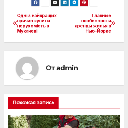
Одні з найкращих
Главные
Навигация
причин купити
особенности
нерухомість в
аренды жилья в
по
Мукачеві
Нью-Йорке
записям
От
admin
Похожая запись