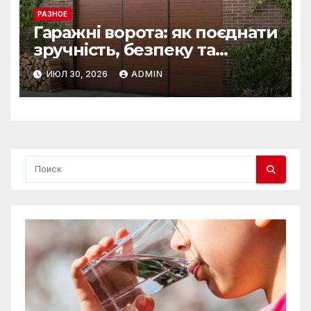
РАЗНОЕ
Гаражні ворота: як поєднати
зручність, безпеку та
довговічність
ИЮЛ 30, 2026
ADMIN