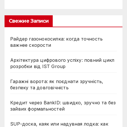
Свежие Записи
Райдер газонокосилка: когда точность
важнее скорости
Архітектура цифрового успіху: повний цикл
розробки від IST Group
Гаражні ворота: як поєднати зручність,
безпеку та довговічність
Кредит через BankID: швидко, зручно та без
зайвих формальностей
SUP-доска, каяк или надувная лодка: как