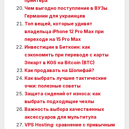
принтера
Чем выгодно поступление в ВУЗы
Германии для украинцев
Топ вещей, которые удивят
владельца iPhone 12 Pro Max при
переходе на 15 Pro Max
Инвестиции в Биткоин: как
сэкономить при переводе с карты
Элкарт в KGS на Bitcoin (BTC)
Как продавать на Шопифай?
Как выбрать лучшие тактические
очки: полезные советы
Защита сидений от износа: как
выбрать подходящие чехлы
Важность выбора качественных
аксессуаров для мультитула
VPS Hosting: сравнение с привычным