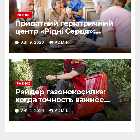
РАЗНОЕ
Приватний геріатричний
центр «Рідні Серця»:
комплексна реабілітація у
АВГ 9, 2026
ADMIN
похилому віці
РАЗНОЕ
Райдер газонокосилка:
когда точность важнее
скорости
АВГ 4, 2026
ADMIN