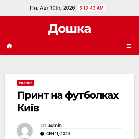
Перейти
Пн. Авг 10th, 2026
5:19:44 AM
к
содержанию
Дошка
РАЗНОЕ
Принт на футболках
Київ
От
admin
СЕН 11, 2024