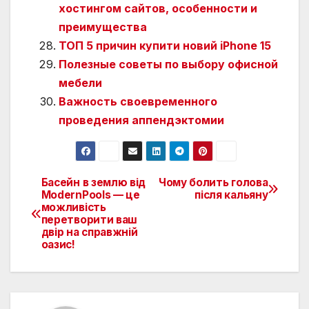
хостингом сайтов, особенности и
преимущества
ТОП 5 причин купити новий iPhone 15
Полезные советы по выбору офисной
мебели
Важность своевременного
проведения аппендэктомии
Басейн в землю від
Чому болить голова
Навигация
ModernPools — це
після кальяну
можливість
по
перетворити ваш
двір на справжній
записям
оазис!