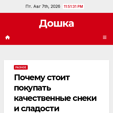
Перейти
Пт. Авг 7th, 2026
11:51:32 PM
к
содержанию
Дошка
РАЗНОЕ
Почему стоит
покупать
качественные снеки
и сладости