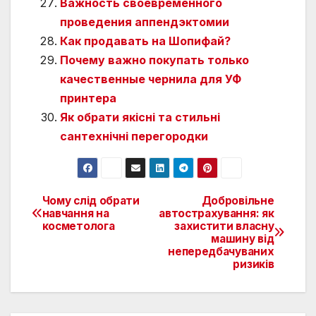
Важность своевременного
проведения аппендэктомии
Как продавать на Шопифай?
Почему важно покупать только
качественные чернила для УФ
принтера
Як обрати якісні та стильні
сантехнічні перегородки
Чому слід обрати
Добровільне
Навигация
навчання на
автострахування: як
косметолога
захистити власну
по
машину від
непередбачуваних
записям
ризиків