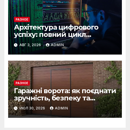
РАЗНОЕ
Архітектура цифрового
успіху: повний цикл
розробки від IST Group
АВГ 3, 2026
ADMIN
РАЗНОЕ
Гаражні ворота: як поєднати
зручність, безпеку та
довговічність
ИЮЛ 30, 2026
ADMIN