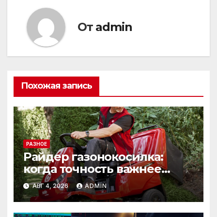
От
admin
Похожая запись
РАЗНОЕ
Райдер газонокосилка:
когда точность важнее
скорости
АВГ 4, 2026
ADMIN