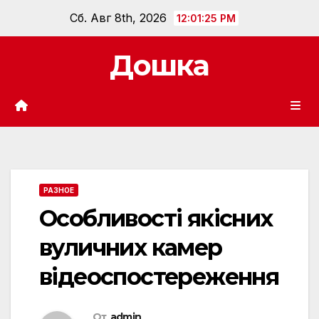
Перейти
Сб. Авг 8th, 2026
12:01:27 PM
к
содержанию
Дошка
РАЗНОЕ
Особливості якісних
вуличних камер
відеоспостереження
От
admin