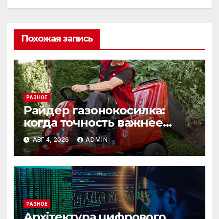
Похожая запись
РАЗНОЕ
Райдер газонокосилка:
когда точность важнее
скорости
АВГ 4, 2026
ADMIN
РАЗНОЕ
Архітектура цифрового