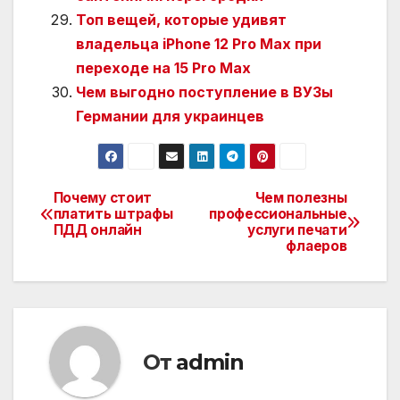
Топ вещей, которые удивят
владельца iPhone 12 Pro Max при
переходе на 15 Pro Max
Чем выгодно поступление в ВУЗы
Германии для украинцев
Почему стоит
Чем полезны
Навигация
платить штрафы
профессиональные
ПДД онлайн
услуги печати
по
флаеров
записям
От
admin