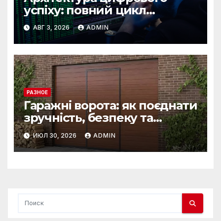
успіху: повний цикл
розробки від IST Group
АВГ 3, 2026
ADMIN
РАЗНОЕ
Гаражні ворота: як поєднати
зручність, безпеку та
довговічність
ИЮЛ 30, 2026
ADMIN