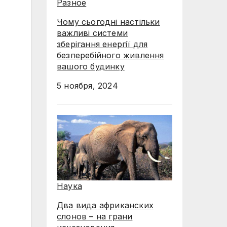
Разное
Чому сьогодні настільки
важливі системи
зберігання енергії для
безперебійного живлення
вашого будинку
5 ноября, 2024
Наука
Два вида африканских
слонов – на грани