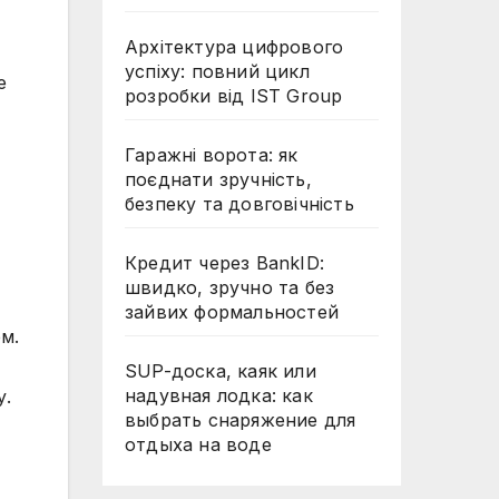
Архітектура цифрового
успіху: повний цикл
е
розробки від IST Group
Гаражні ворота: як
поєднати зручність,
безпеку та довговічність
Кредит через BankID:
швидко, зручно та без
зайвих формальностей
м.
SUP-доска, каяк или
надувная лодка: как
у.
выбрать снаряжение для
отдыха на воде