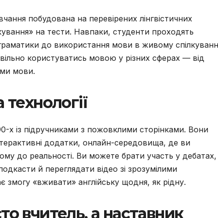
авчання побудована на перевірених лінгвістичних
кування» на тести. Навпаки, студенти проходять
 граматики до використання мови в живому спілкуванні
є вільно користуватись мовою у різних сферах — від
ями мови.
 технології
90-х із підручниками з пожовклими сторінками. Вони
терактивні додатки, онлайн-середовища, де ви
ому до реальності. Ви можете брати участь у дебатах,
 подкасти й переглядати відео зі зрозумілими
ає змогу «вживати» англійську щодня, як рідну.
то вчитель, а наставник