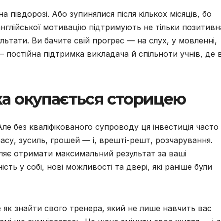
а півдорозі. Або зупинялися після кількох місяців, бо
 англійської мотивацію підтримують не тільки позитивн
льтати. Ви бачите свій прогрес — на слух, у мовленні,
— постійна підтримка викладача й спільноти учнів, де в
яка окупається сторицею
Але без кваліфікованого супроводу ця інвестиція часто
су, зусиль, грошей — і, врешті-решт, розчарування.
оляє отримати максимальний результат за ваші
сть у собі, нові можливості та двері, які раніше були
 як знайти свого тренера, який не лише навчить вас