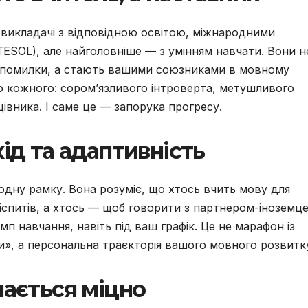
 викладачі з відповідною освітою, міжнародними
TESOL), але найголовніше — з умінням навчати. Вони н
 помилки, а стають вашими союзниками в мовному
до кожного: сором’язливого інтроверта, метушливого
цівника. І саме це — запорука прогресу.
ід та адаптивність
 одну рамку. Вона розуміє, що хтось вчить мову для
спитів, а хтось — щоб говорити з партнером-іноземце
мп навчання, навіть під ваш графік. Це не марафон із
», а персональна траєкторія вашого мовного розвитк
мається міцно