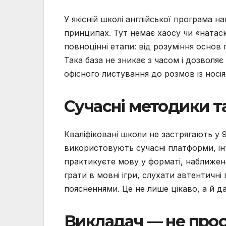
У якісній школі англійської програма н
принципах. Тут немає хаосу чи «натас
повноцінні етапи: від розуміння основ
Така база не зникає з часом і дозволя
офісного листування до розмов із носі
Сучасні методики та
Кваліфіковані школи не застрягають у 
використовують сучасні платформи, ін
практикуєте мову у форматі, наближен
грати в мовні ігри, слухати автентичні
поясненнями. Це не лише цікаво, а й д
Викладач — не прос