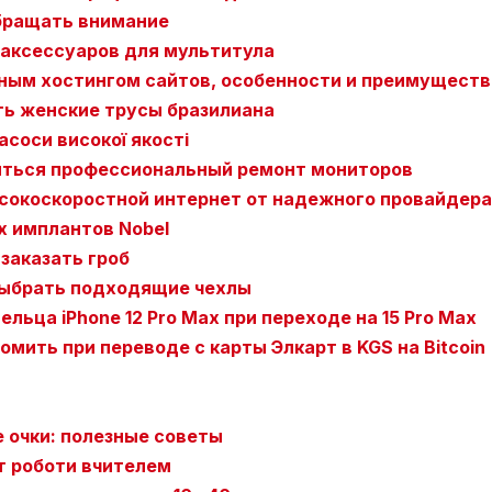
обращать внимание
аксессуаров для мультитула
чным хостингом сайтов, особенности и преимуществ
ть женские трусы бразилиана
соси високої якості
иться профессиональный ремонт мониторов
сокоскоростной интернет от надежного провайдера
 имплантов Nobel
 заказать гроб
 выбрать подходящие чехлы
льца iPhone 12 Pro Max при переходе на 15 Pro Max
омить при переводе с карты Элкарт в KGS на Bitcoin
 очки: полезные советы
рт роботи вчителем