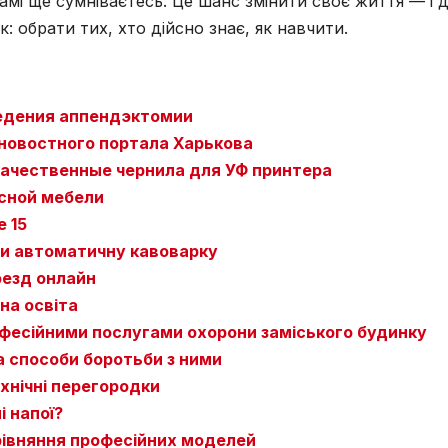
самі ще сумніваєтесь. Це шанс змінити своє життя — і 
: обрати тих, хто дійсно знає, як навчити.
едения аппендэктомии
новостного портала Харькова
качественные чернила для УФ принтера
сной мебели
e 15
ти автоматичну кавоварку
оезд онлайн
на освіта
офесійними послугами охорони заміського будинку
а способи боротьби з ними
ехнічні перегородки
 напої?
 порівняння професійних моделей