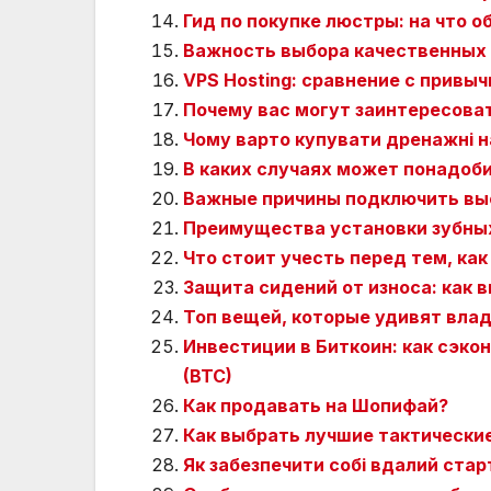
Гид по покупке люстры: на что 
Важность выбора качественных 
VPS Hosting: сравнение с привы
Почему вас могут заинтересова
Чому варто купувати дренажні на
В каких случаях может понадоб
Важные причины подключить вы
Преимущества установки зубных
Что стоит учесть перед тем, как
Защита сидений от износа: как
Топ вещей, которые удивят владе
Инвестиции в Биткоин: как сэкон
(BTC)
Как продавать на Шопифай?
Как выбрать лучшие тактические
Як забезпечити собі вдалий ста