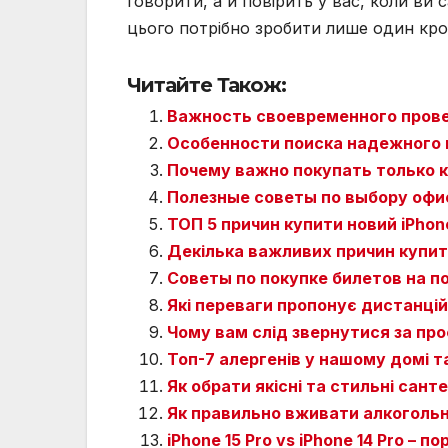
говорити, а й повірить у вас, коли ви 
цього потрібно зробити лише один крок
Читайте Також:
Важность своевременного пров
Особенности поиска надежного 
Почему важно покупать только 
Полезные советы по выбору офи
ТОП 5 причин купити новий iPhon
Декілька важливих причин купи
Советы по покупке билетов на п
Які переваги пропонує дистанцій
Чому вам слід звернутися за пр
Топ-7 алергенів у нашому домі т
Як обрати якісні та стильні сант
Як правильно вживати алкогольні
iPhone 15 Pro vs iPhone 14 Pro –