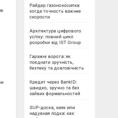
Райдер газонокосилка:
ые
когда точность важнее
скорости
Архітектура цифрового
успіху: повний цикл
розробки від IST Group
Гаражні ворота: як
поєднати зручність,
безпеку та довговічність
Кредит через BankID:
ри
швидко, зручно та без
зайвих формальностей
SUP-доска, каяк или
надувная лодка: как