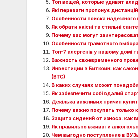
Топ вещей, которые удивят владе
Які переваги пропонує дистанцій
Особенности поиска надежного 
Як обрати якісні та стильні сант
Почему вас могут заинтересова
Особенности грамотного выбора
Топ-7 алергенів у нашому домі т
Важность своевременного пров
Инвестиции в Биткоин: как сэкон
(BTC)
В каких случаях может понадоб
Як забезпечити собі вдалий ста
Декілька важливих причин купи
Почему важно покупать только 
Защита сидений от износа: как
Як правильно вживати алкогольні
Чем выгодно поступление в ВУЗ