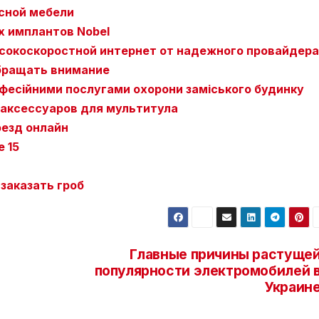
сной мебели
 имплантов Nobel
сокоскоростной интернет от надежного провайдера
обращать внимание
офесійними послугами охорони заміського будинку
аксессуаров для мультитула
оезд онлайн
e 15
 заказать гроб
Главные причины растуще
популярности электромобилей 
Украин