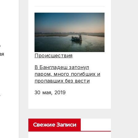
о
ая
Происшествия
В Бангладеш затонул
паром, много погибших и
пропавших без вести
30 мая, 2019
т
Свежие Записи