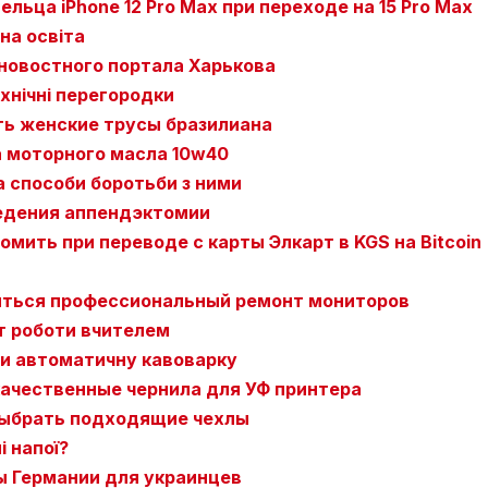
льца iPhone 12 Pro Max при переходе на 15 Pro Max
на освіта
новостного портала Харькова
ехнічні перегородки
ть женские трусы бразилиана
 моторного масла 10w40
а способи боротьби з ними
едения аппендэктомии
омить при переводе с карты Элкарт в KGS на Bitcoin
иться профессиональный ремонт мониторов
рт роботи вчителем
ти автоматичну кавоварку
качественные чернила для УФ принтера
 выбрать подходящие чехлы
 напої?
ы Германии для украинцев