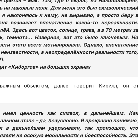
 цветок – мак. Там, где я вырос, на Никопольщине,
ь на маковые поля. Для меня это был символический
 я наклоняюсь к нему, не вырываю, а просто беру в
ня возникает впечатление какой-то нереальности.
й. Здесь вот цветок, солнце, трава, а в 70 метрах за
ть, темнота… Наверное, вот это было ключевым. Но
сти этого всего мотивировало. Однако, впечатление
неизвестности, а неопределённости реальности того,
П.
дит «Киборгов» на больших экранах
важным объектом, далее, говорит Кирилл, он с
имел ценность как символ, в дальнейшем. Как
чальном этапе – да, безусловно. Я прекрасно понимаю,
и в дальнейшем удерживали, так произошло, что
мели не особую мобильности и боеспособность. Это