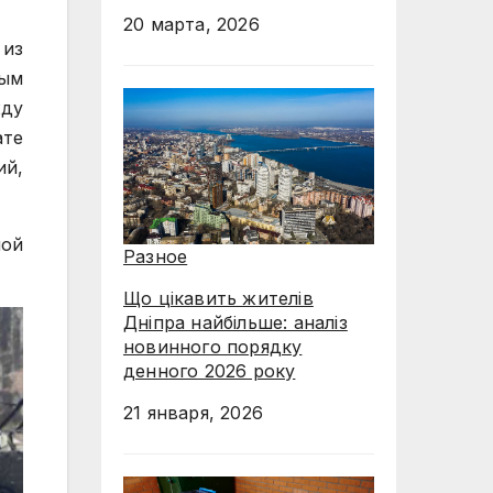
20 марта, 2026
 из
ным
жду
ате
ий,
ной
Разное
Що цікавить жителів
Дніпра найбільше: аналіз
новинного порядку
денного 2026 року
21 января, 2026