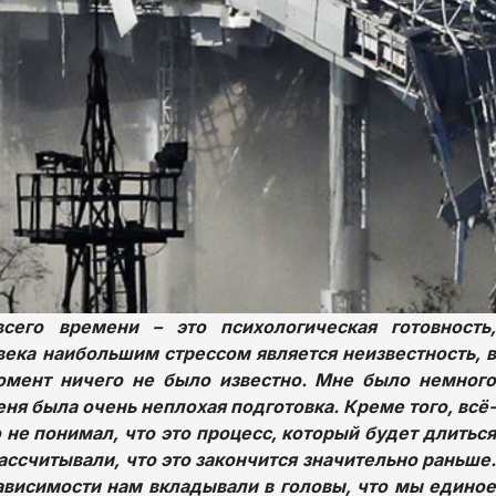
сего времени – это психологическая готовность,
ека наибольшим стрессом является неизвестность, в
омент ничего не было известно. Мне было немного
еня была очень неплохая подготовка. Креме того, всё-
о не понимал, что это процесс, который будет длиться
ассчитывали, что это закончится значительно раньше.
висимости нам вкладывали в головы, что мы единое