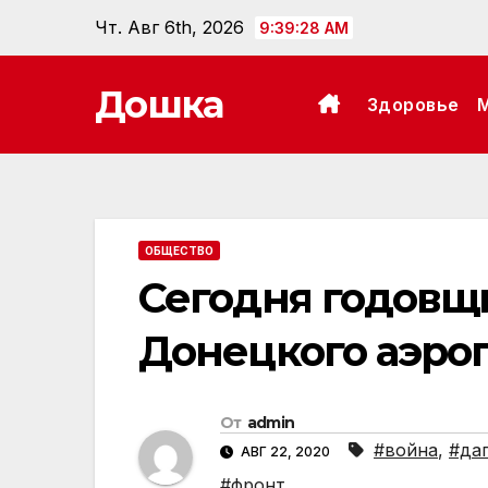
Перейти
Чт. Авг 6th, 2026
9:39:29 AM
к
содержанию
Дошка
Здоровье
ОБЩЕСТВО
Сегодня годовщ
Донецкого аэро
От
admin
#война
,
#да
АВГ 22, 2020
#фронт