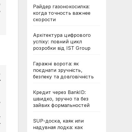
Райдер газонокосилка:
когда точность важнее
скорости
Архітектура цифрового
успіху: повний цикл
розробки від IST Group
Гаражні ворота: як
поєднати зручність,
безпеку та довговічність
Кредит через BankID:
швидко, зручно та без
зайвих формальностей
SUP-доска, каяк или
надувная лодка: как