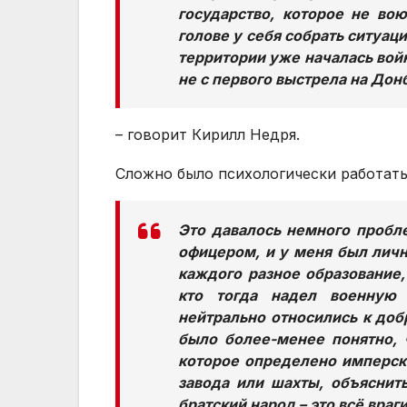
государство, которое не во
голове у себя собрать ситуаци
территории уже началась войн
не с первого выстрела на Дон
– говорит Кирилл Недря.
Сложно было психологически работать
Это давалось немного пробле
офицером, и у меня был личн
каждого разное образование, 
кто тогда надел военную
нейтрально относились к доб
было более-менее понятно, ч
которое определено имперск
завода или шахты, объяснить
братский народ – это всё враг