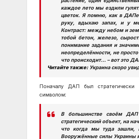
растение, один единственный
каждое лето мы ездили гулят
цветок. Я помню, как в ДАПе
руку, вдыхаю запах, и у ме
Контраст: между небом и землё
тобой бетон, железо, сырос
понимание задания и значимо
неопределённости, не просто 
что происходит… – вот это ДА
Читайте также:
Украина скоро уви
Поначалу ДАП был стратегически 
символом:
В большинстве своём ДАП 
стратегический объект, на на
что когда мы туда зашли, 
Вооружённые силы Украины и