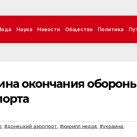
Мода
Наука
Новости
Общество
Политика
Пу
ина окончания оборон
порта
п
,
#донецкий аэропорт
,
#кирилл недря
,
#украина
,