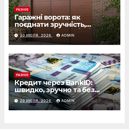
РАЗНОЕ
Гаражні ворота: як
поєднати зручність,
безпеку та довговічність
30 ИЮЛЯ, 2026
ADMIN
РАЗНОЕ
Кредит через BankID:
швидко, зручно та без
зайвих формальностей
29 ИЮЛЯ, 2026
ADMIN