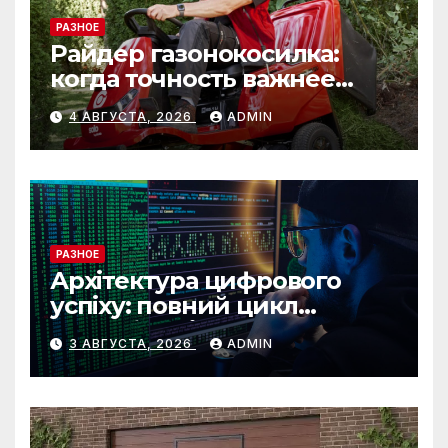
РАЗНОЕ
Райдер газонокосилка:
когда точность важнее
скорости
4 АВГУСТА, 2026
ADMIN
РАЗНОЕ
Архітектура цифрового
успіху: повний цикл
розробки від IST Group
3 АВГУСТА, 2026
ADMIN