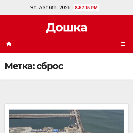
Перейти
Чт. Авг 6th, 2026
8:57:16 PM
к
содержанию
Дошка
Метка:
сброс