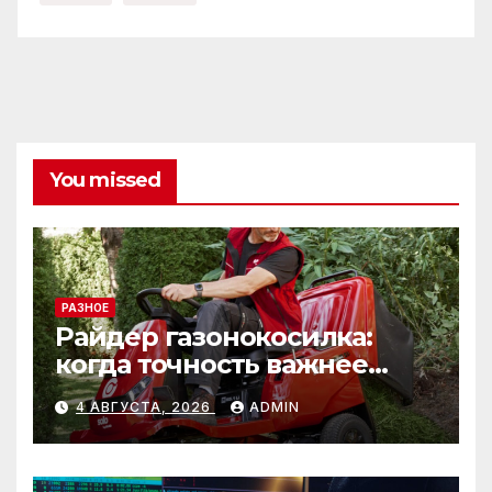
You missed
РАЗНОЕ
Райдер газонокосилка:
когда точность важнее
скорости
4 АВГУСТА, 2026
ADMIN