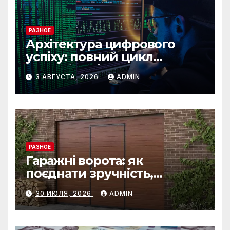
РАЗНОЕ
Архітектура цифрового
успіху: повний цикл
розробки від IST Group
3 АВГУСТА, 2026
ADMIN
РАЗНОЕ
Гаражні ворота: як
поєднати зручність,
безпеку та довговічність
30 ИЮЛЯ, 2026
ADMIN