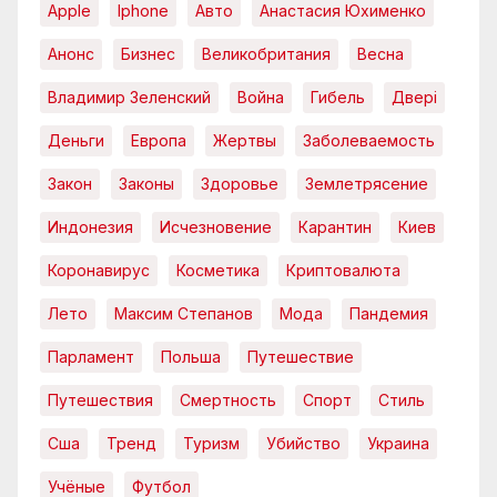
Apple
Iphone
Авто
Анастасия Юхименко
Анонс
Бизнес
Великобритания
Весна
Владимир Зеленский
Война
Гибель
Двері
Деньги
Европа
Жертвы
Заболеваемость
Закон
Законы
Здоровье
Землетрясение
Индонезия
Исчезновение
Карантин
Киев
Коронавирус
Косметика
Криптовалюта
Лето
Максим Степанов
Мода
Пандемия
Парламент
Польша
Путешествие
Путешествия
Смертность
Спорт
Стиль
Сша
Тренд
Туризм
Убийство
Украина
Учёные
Футбол