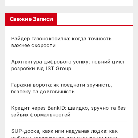
Свежие Записи
Райдер газонокосилка: когда точность
важнее скорости
Архітектура цифрового успіху: повний цикл
розробки від IST Group
Гаражні ворота: як поєднати зручність,
безпеку та довговічність
Кредит через BankID: швидко, зручно та без
зайвих формальностей
SUP-доска, каяк или надувная лодка: как
выбрать снаряжение для отдыха на воде