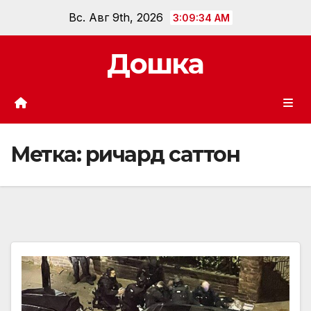
Перейти
Вс. Авг 9th, 2026
3:09:35 AM
к
содержанию
Дошка
Метка:
ричард саттон