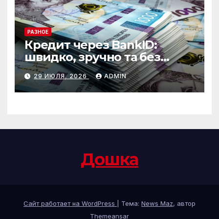
РАЗНОЕ
Кредит через BankID:
швидко, зручно та без
зайвих формальностей
29 ИЮЛЯ, 2026
ADMIN
Дошка
Сайт работает на WordPress
|
Тема:
News Maz
, автор
Themeansar