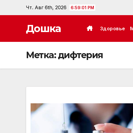
Перейти
Чт. Авг 6th, 2026
6:59:02 PM
к
содержанию
Дошка
Здоровье
Метка:
дифтерия