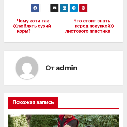
Чому коти так
Что стоит знать
Навигация
люблять сухий
перед покупкой
корм?
листового пластика
по
записям
От
admin
Похожая запись