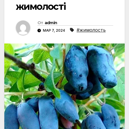
жимолості
От
admin
#жимолость
МАР 7, 2024