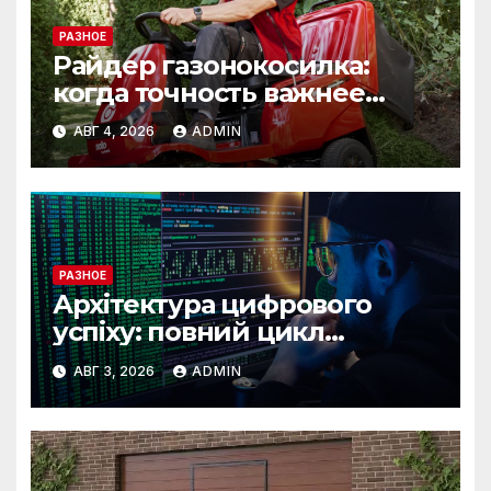
РАЗНОЕ
Райдер газонокосилка:
когда точность важнее
скорости
АВГ 4, 2026
ADMIN
РАЗНОЕ
Архітектура цифрового
успіху: повний цикл
розробки від IST Group
АВГ 3, 2026
ADMIN