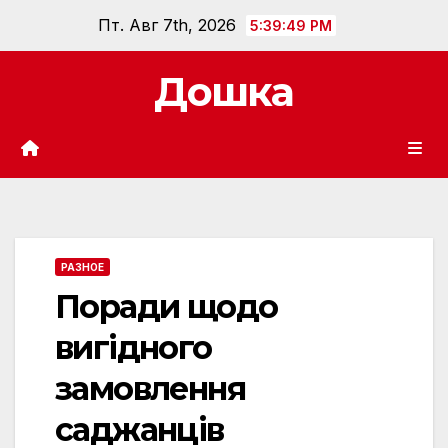
Перейти
Пт. Авг 7th, 2026
5:39:50 PM
к
содержанию
Дошка
РАЗНОЕ
Поради щодо
вигідного
замовлення
саджанців