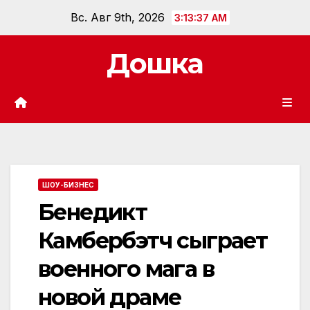
Перейти
Вс. Авг 9th, 2026
3:13:39 AM
к
содержанию
Дошка
ШОУ-БИЗНЕС
Бенедикт
Камбербэтч сыграет
военного мага в
новой драме