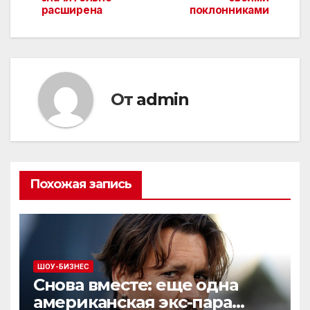
по
расширена
поклонниками
записям
От
admin
Похожая запись
ШОУ-БИЗНЕС
Снова вместе: еще одна
американская экс-пара