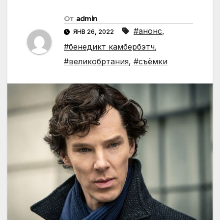
От
admin
#анонс
,
ЯНВ 26, 2022
#бенедикт камбербэтч
,
#великобртания
,
#съёмки