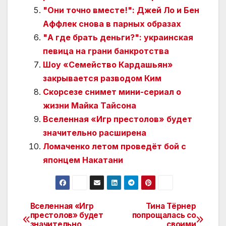
"Они точно вместе!": Джей Ло и Бен
Аффлек снова в парных образах
"А где брать деньги?": украинская
певица на грани банкротства
Шоу «Семейство Кардашьян»
закрывается разводом Ким
Скорсезе снимет мини-сериал о
жизни Майка Тайсона
Вселенная «Игр престолов» будет
значительно расширена
Ломаченко летом проведёт бой с
японцем Накатани
Вселенная «Игр
Тина Тёрнер
Навигация
престолов» будет
попрощалась со
значительно
своими