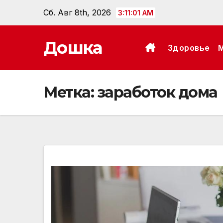
Перейти
Сб. Авг 8th, 2026
3:11:02 AM
к
содержанию
Дошка
Здоровье
Метка:
заработок дома