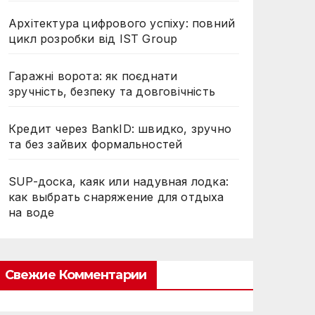
Архітектура цифрового успіху: повний
цикл розробки від IST Group
Гаражні ворота: як поєднати
зручність, безпеку та довговічність
Кредит через BankID: швидко, зручно
та без зайвих формальностей
SUP-доска, каяк или надувная лодка:
как выбрать снаряжение для отдыха
на воде
Свежие Комментарии