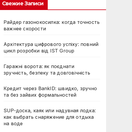
Свежие Записи
Райдер газонокосилка: когда точность
важнее скорости
Архітектура цифрового успіху: повний
цикл розробки від IST Group
Гаражні ворота: як поєднати
зручність, безпеку та довговічність
Кредит через BankID: швидко, зручно
та без зайвих формальностей
SUP-доска, каяк или надувная лодка:
как выбрать снаряжение для отдыха
на воде