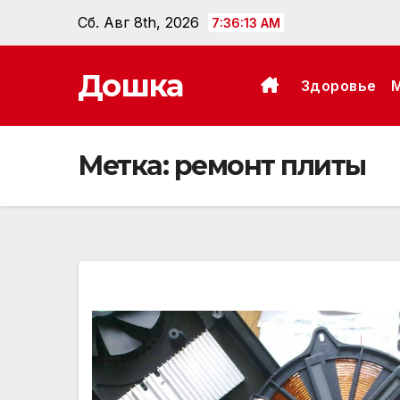
Перейти
Сб. Авг 8th, 2026
7:36:14 AM
к
содержанию
Дошка
Здоровье
Метка:
ремонт плиты