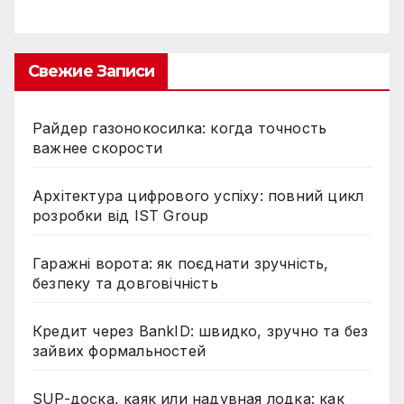
Свежие Записи
Райдер газонокосилка: когда точность
важнее скорости
Архітектура цифрового успіху: повний цикл
розробки від IST Group
Гаражні ворота: як поєднати зручність,
безпеку та довговічність
Кредит через BankID: швидко, зручно та без
зайвих формальностей
SUP-доска, каяк или надувная лодка: как