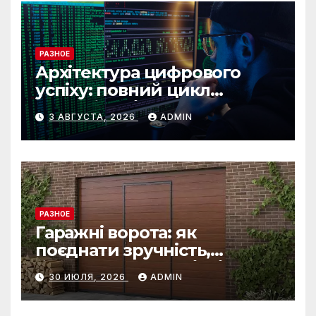
РАЗНОЕ
Архітектура цифрового
успіху: повний цикл
розробки від IST Group
3 АВГУСТА, 2026
ADMIN
РАЗНОЕ
Гаражні ворота: як
поєднати зручність,
безпеку та довговічність
30 ИЮЛЯ, 2026
ADMIN