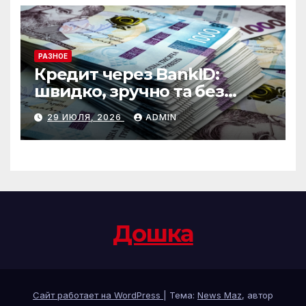
РАЗНОЕ
Кредит через BankID:
швидко, зручно та без
зайвих формальностей
29 ИЮЛЯ, 2026
ADMIN
Дошка
Сайт работает на WordPress
|
Тема:
News Maz
, автор