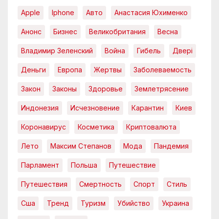
Apple
Iphone
Авто
Анастасия Юхименко
Анонс
Бизнес
Великобритания
Весна
Владимир Зеленский
Война
Гибель
Двері
Деньги
Европа
Жертвы
Заболеваемость
Закон
Законы
Здоровье
Землетрясение
Индонезия
Исчезновение
Карантин
Киев
Коронавирус
Косметика
Криптовалюта
Лето
Максим Степанов
Мода
Пандемия
Парламент
Польша
Путешествие
Путешествия
Смертность
Спорт
Стиль
Сша
Тренд
Туризм
Убийство
Украина