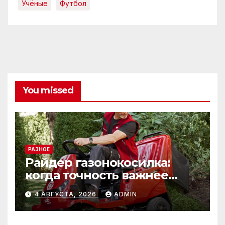
Учёные
Футбол
You missed
РАЗНОЕ
Райдер газонокосилка:
когда точность важнее
скорости
4 АВГУСТА, 2026
ADMIN