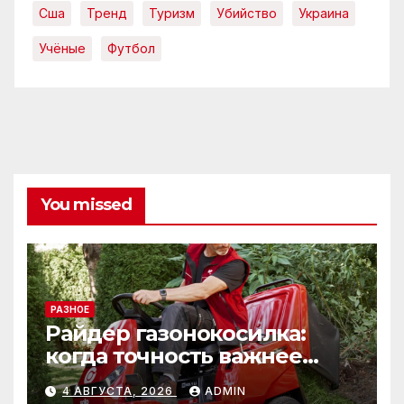
Сша
Тренд
Туризм
Убийство
Украина
Учёные
Футбол
You missed
РАЗНОЕ
Райдер газонокосилка:
когда точность важнее
скорости
4 АВГУСТА, 2026
ADMIN