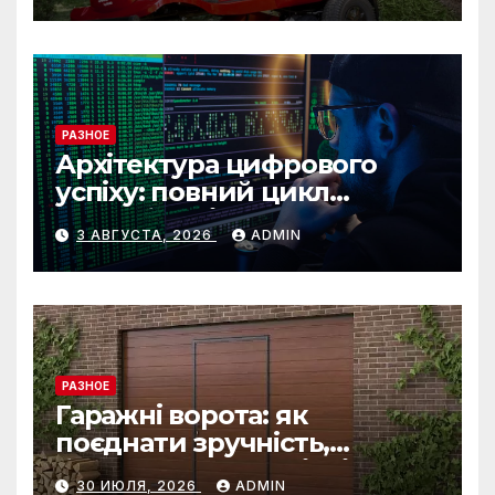
РАЗНОЕ
Архітектура цифрового
успіху: повний цикл
розробки від IST Group
3 АВГУСТА, 2026
ADMIN
РАЗНОЕ
Гаражні ворота: як
поєднати зручність,
безпеку та довговічність
30 ИЮЛЯ, 2026
ADMIN