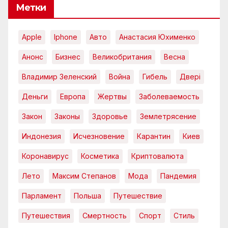
Метки
Apple
Iphone
Авто
Анастасия Юхименко
Анонс
Бизнес
Великобритания
Весна
Владимир Зеленский
Война
Гибель
Двері
Деньги
Европа
Жертвы
Заболеваемость
Закон
Законы
Здоровье
Землетрясение
Индонезия
Исчезновение
Карантин
Киев
Коронавирус
Косметика
Криптовалюта
Лето
Максим Степанов
Мода
Пандемия
Парламент
Польша
Путешествие
Путешествия
Смертность
Спорт
Стиль