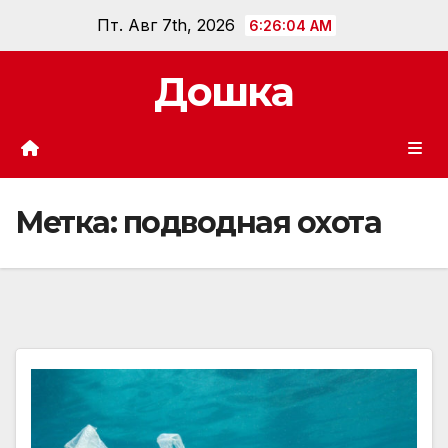
Перейти
Пт. Авг 7th, 2026
6:26:05 AM
к
содержанию
Дошка
Метка:
подводная охота