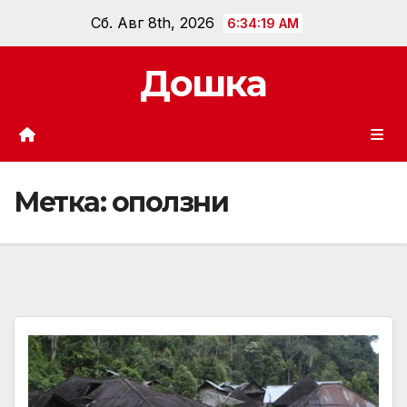
Перейти
Сб. Авг 8th, 2026
6:34:20 AM
к
содержанию
Дошка
Метка:
оползни