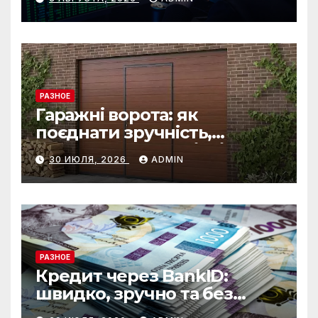
РАЗНОЕ
Гаражні ворота: як
поєднати зручність,
безпеку та довговічність
30 ИЮЛЯ, 2026
ADMIN
РАЗНОЕ
Кредит через BankID:
швидко, зручно та без
зайвих формальностей