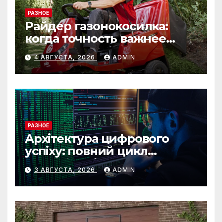
РАЗНОЕ
Райдер газонокосилка:
когда точность важнее
скорости
4 АВГУСТА, 2026
ADMIN
РАЗНОЕ
Архітектура цифрового
успіху: повний цикл
розробки від IST Group
3 АВГУСТА, 2026
ADMIN