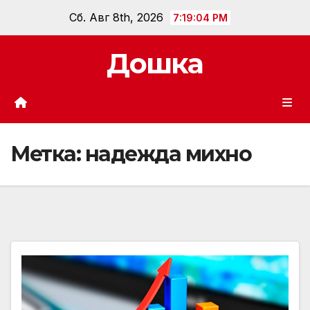
Перейти
Сб. Авг 8th, 2026
7:19:06 PM
к
содержанию
Дошка
Метка:
надежда михно