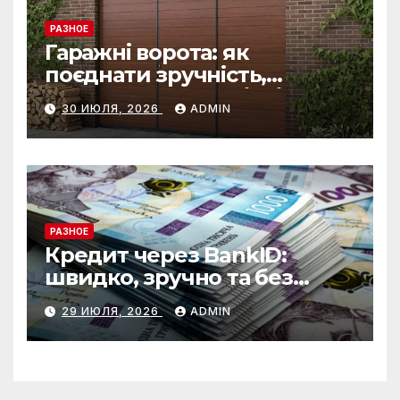
РАЗНОЕ
Гаражні ворота: як
поєднати зручність,
безпеку та довговічність
30 ИЮЛЯ, 2026
ADMIN
РАЗНОЕ
Кредит через BankID:
швидко, зручно та без
зайвих формальностей
29 ИЮЛЯ, 2026
ADMIN