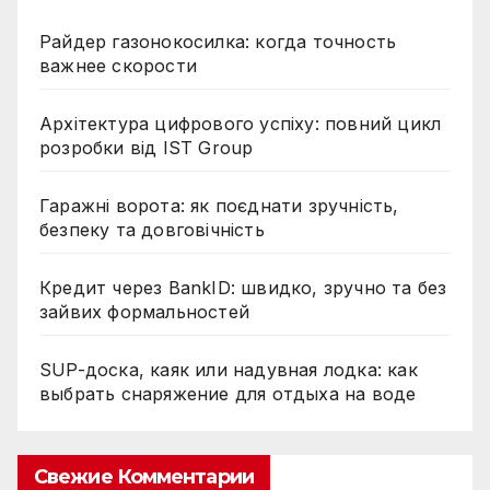
Райдер газонокосилка: когда точность
важнее скорости
Архітектура цифрового успіху: повний цикл
розробки від IST Group
Гаражні ворота: як поєднати зручність,
безпеку та довговічність
Кредит через BankID: швидко, зручно та без
зайвих формальностей
SUP-доска, каяк или надувная лодка: как
выбрать снаряжение для отдыха на воде
Свежие Комментарии