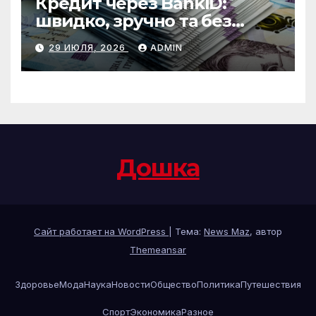
Кредит через BankID:
швидко, зручно та без
зайвих формальностей
29 ИЮЛЯ, 2026
ADMIN
Дошка
Сайт работает на WordPress
|
Тема:
News Maz
, автор
Themeansar
Здоровье
Мода
Наука
Новости
Общество
Политика
Путешествия
Спорт
Экономика
Разное