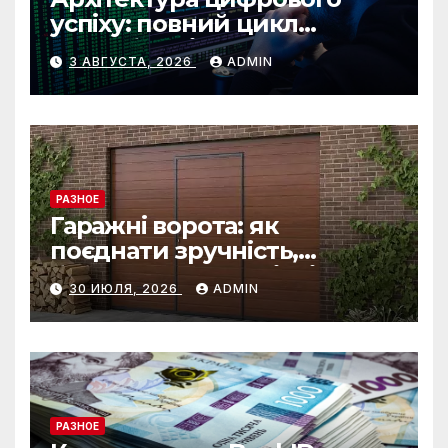
успіху: повний цикл
розробки від IST Group
3 АВГУСТА, 2026
ADMIN
РАЗНОЕ
Гаражні ворота: як
поєднати зручність,
безпеку та довговічність
30 ИЮЛЯ, 2026
ADMIN
РАЗНОЕ